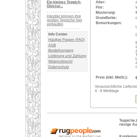
Ein kleines Teppich-
Alter:
a
Glossar...
Flor:
Musterung:
Händler können ihre
Grundfarbe:
großen Teppiche hier
Bemerkungen:
verkaufen
U
Info Center
Häufige Fragen (FAQ)
AGB
Bestellvorgang
T
Lieferung und Zahlung
Widerrufsrecht
Datenschutz
Preis (inkl. MwSt.):
Voraussichtliche Lieferzei
4 - 8 Werktage
Teppiche.t
riesige A
Kundenser