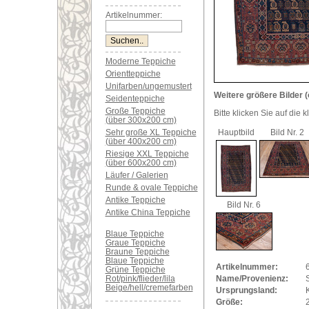
Artikelnummer:
Moderne Teppiche
Orientteppiche
Unifarben/ungemustert
Weitere größere Bilder (
Seidenteppiche
Große Teppiche
Bitte klicken Sie auf die 
(über 300x200 cm)
Sehr große XL Teppiche
Hauptbild
Bild Nr. 2
(über 400x200 cm)
Riesige XXL Teppiche
(über 600x200 cm)
Läufer / Galerien
Runde & ovale Teppiche
Antike Teppiche
Bild Nr. 6
Antike China Teppiche
Blaue Teppiche
Graue Teppiche
Braune Teppiche
Blaue Teppiche
Artikelnummer:
Grüne Teppiche
Rot/pink/flieder/lila
Name/Provenienz:
S
Beige/hell/cremefarben
Ursprungsland:
Größe: