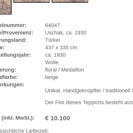
nd Uschaks in sehr großer Anzahl nach Siebenbürgen aber
n Fürstenhäuser Europas geliefert worden. Berühmte
d Baron Orsini gaben Teppiche in Auftrag und ließen sich
stler jener Zeit verewigten Uschaks in ihren Gemälden und
eitrag zur Geschichte des geknüpften Teppichs. Einige
alern Hans Holbein und Lorenzo Lotto benannt, die das
gelb auf rotem Grund wiedergaben. Uschak ist eine
orie und Bedeutung.
ße moderne Teppiche | neue und antike Orientteppiche -
erreich: +49 (0)40 450 4102
+44 (0)20 7183 4544
 646-688-1335
akt
|
Geschäftsbedingungen