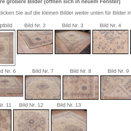
ca. 1930
5 cm
Medaillon
andgeknüpfter / traditionell orientalischer Teppich
 dieses Teppichs besteht aus Wolle
00
 Warenkorb
, ca. 1930 | Türkei
t sich in West
Anatolien
(Türkei) und hat eine alte und
k gehört zu den Pionier-Städten des Orientteppichs.
sind gut erhaltene Stücke in türkischen und anderen Museen