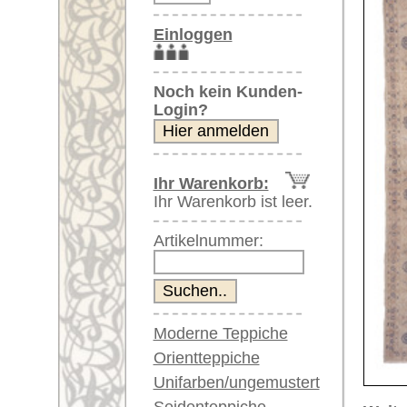
Artikelnummer:
Moderne Teppiche
Orientteppiche
Unifarben/ungemustert
Seidenteppiche
Weitere größere Bilder (öffnen 
Große Teppiche
Bitte klicken Sie auf die kleinen B
(über 300x200 cm)
Sehr große XL Teppiche
Hauptbild
Bild Nr. 2
B
(über 400x200 cm)
Riesige XXL Teppiche
(über 600x200 cm)
Läufer / Galerien
Runde & ovale Teppiche
Antike Teppiche
Bild Nr. 6
Bild Nr. 7
Antike China Teppiche
Blaue Teppiche
Graue Teppiche
Braune Teppiche
Blaue Teppiche
Bild Nr. 11
Bild Nr. 12
Bil
Grüne Teppiche
Rot/pink/flieder/lila
Beige/hell/cremefarben