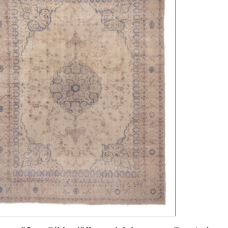
sich in neuem Fenster)
ilder weiter unten für Bilder in höherer Auflösung
ild Nr. 3
Bild Nr. 4
Bild Nr. 5
Bild Nr. 8
Bild Nr. 9
Bild Nr. 10
d Nr. 13