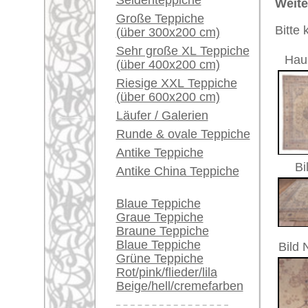
Ein kleines Teppich-
Glossar...
Artikelnummer:
64047
Händler können ihre
Name/Provenienz:
Uschak, 
großen Teppiche hier
verkaufen
Ursprungsland:
Türkei
Größe:
437 x 33
Info Center
Herstellungsjahr:
ca. 1930
Flor:
Wolle
Häufige Fragen (FAQ)
Musterung:
floral / 
AGB
Grundfarbe:
beige
Bestellvorgang
Bemerkungen:
Lieferung und Zahlung
Unikat. H
Widerrufsrecht
Der Flor
Datenschutz
€ 10.1
Preis (inkl. MwSt.):
Voraussichtliche Lieferzeit:
4 - 8 Werktage
in
Mehr über die Provenienz Uschak
Uschak (auch: "Ouschak") befinde
berühmte Teppich-Tradition. Uscha
Bereits aus dem 16. Jahrhundert 