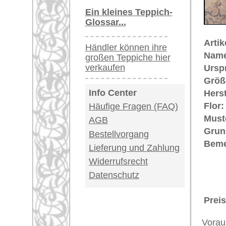
vorhanden. Im 17. Jahrhundert si
auch in christliche Kirchen und i
Adelsleute wie Fürst Esterhazy un
ihr Wappen einknüpfen. Große Kün
lieferten damit einen wichtigen B
Uschak-Muster wurden nach den M
Arabesken- und Flecht-Muster in 
Provenienz von einzigartiger Hist
Teppiche.tv - gro
riesige Auswahl
Kundenservice:
Deutschland / Öst
United Kingdom: 
USA / Canada: +1
Impressum
|
Kont