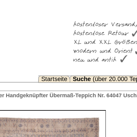
Suche
(über 20.000 Teppiche)
Noch Fragen? FAQ...
-Teppich Nr. 64047 Uschak, ca. 1930 Türkei 437 x 335