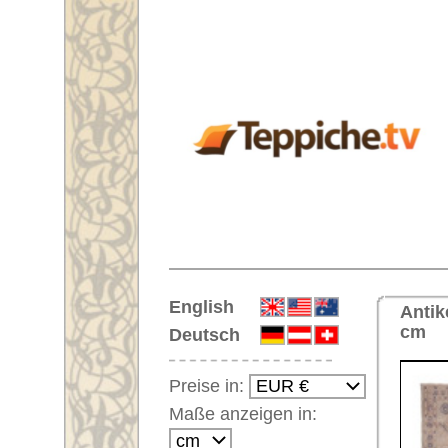
Startseite
English
Antiker Handgeknüpfter Übermaß
cm
Deutsch
Preise in:
Maße anzeigen in:
Einloggen
Noch kein Kunden-
Login?
Ihr Warenkorb:
Ihr Warenkorb ist leer.