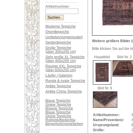
Artikelnummer:
Moderne Teppiche
Orientteppiche
Unifarben/ungemustert
Weitere größere Bilder (
Seidenteppiche
Große Teppiche
Bitte klicken Sie auf die 
(über 300x200 cm)
Sehr große XL Teppiche
Hauptbild
Bild Nr. 2
(über 400x200 cm)
Riesige XXL Teppiche
(über 600x200 cm)
Läufer / Galerien
Runde & ovale Teppiche
Antike Teppiche
Bild Nr. 6
Antike China Teppiche
Blaue Teppiche
Graue Teppiche
Braune Teppiche
Blaue Teppiche
Artikelnummer:
Grüne Teppiche
Rot/pink/flieder/lila
Name/Provenienz:
Beige/hell/cremefarben
Ursprungsland:
Größe: