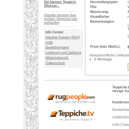
Ein kleines Teppich-
Herstellungsjahr:
Glossar...
Flor:
Musterung:
Händler können ihre
Grundfarbe:
r
großen Teppiche hier
Bemerkungen:
verkaufen
U
Info Center
Häufige Fragen (FAQ)
AGB
Preis (inkl. MwSt.):
Bestellvorgang
Lieferung und Zahlung
Voraussichtliche Lieferzei
Widerrufsrecht
4 - 8 Werktage
Datenschutz
Teppiche.t
riesige A
Kundenser
Deutschlan
United Ki
USA / Can