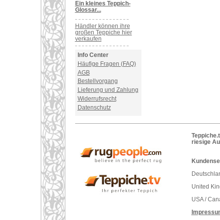
Ein kleines Teppich-
Glossar...
Händler können ihre
großen Teppiche hier
verkaufen
Info Center
Häufige Fragen (FAQ)
AGB
Bestellvorgang
Lieferung und Zahlung
Widerrufsrecht
Datenschutz
Teppiche.t
riesige A
Kundenser
Deutschlan
United Ki
USA / Can
Impressu