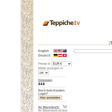
English
Deutsch
Preise in:
Maße anzeigen in:
Einloggen
Noch kein Kunden-
Login?
Ihr Warenkorb:
Ihr Warenkorb ist leer.