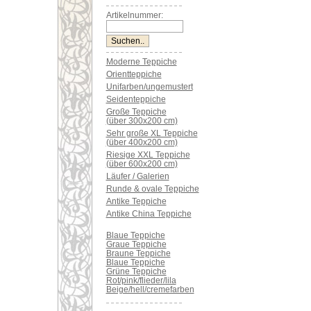
Artikelnummer:
Moderne Teppiche
Orientteppiche
Unifarben/ungemustert
Seidenteppiche
Große Teppiche
(über 300x200 cm)
Sehr große XL Teppiche
(über 400x200 cm)
Riesige XXL Teppiche
(über 600x200 cm)
Läufer / Galerien
Runde & ovale Teppiche
Antike Teppiche
Antike China Teppiche
Blaue Teppiche
Graue Teppiche
Braune Teppiche
Blaue Teppiche
Grüne Teppiche
Rot/pink/flieder/lila
Beige/hell/cremefarben