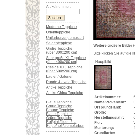
Artikelnummer:
Moderne Teppiche
Orientteppiche
Unifarben/ungemustert
Seidenteppiche
Weitere größere Bilder (
Große Teppiche
(über 300x200 cm)
Bitte klicken Sie auf die 
Sehr große XL Teppiche
(über 400x200 cm)
Hauptbild
Riesige XXL Teppiche
(über 600x200 cm)
Läufer / Galerien
Runde & ovale Teppiche
Antike Teppiche
Antike China Teppiche
Artikelnummer:
Blaue Teppiche
Name/Provenienz:
Graue Teppiche
Ursprungsland:
Braune Teppiche
Größe:
Blaue Teppiche
Herstellungsjahr:
Grüne Teppiche
Rot/pink/flieder/lila
Flor:
Beige/hell/cremefarben
Musterung:
f
Grundfarbe:
r