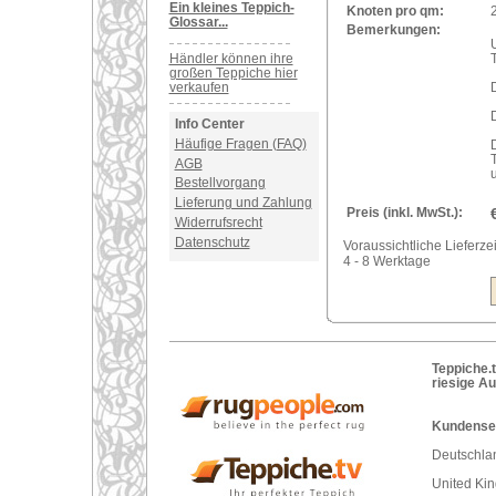
Ein kleines Teppich-
Knoten pro qm:
Glossar...
Bemerkungen:
U
Händler können ihre
großen Teppiche hier
verkaufen
D
Info Center
Häufige Fragen (FAQ)
AGB
Bestellvorgang
Lieferung und Zahlung
Preis (inkl. MwSt.):
Widerrufsrecht
Datenschutz
Voraussichtliche Lieferzei
4 - 8 Werktage
Teppiche.t
riesige A
Kundenser
Deutschlan
United Ki