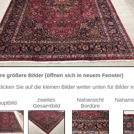
sich in neuem Fenster)
ilder weiter unten für Bilder in höherer Auflösung
Nahansicht
Nahansicht Bordüre 2.
Nahansicht
Bordüre
Bild
edaillon
0 cm
Medaillon
kelblau
andgeknüpfter / traditionell orientalischer Teppich
 dieses Teppichs besteht aus Wolle