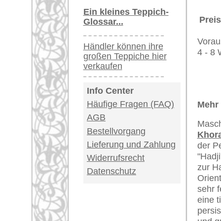
Deutschland / Öst
United Kingdom: 
USA / Canada: +1
Impressum
|
Kont