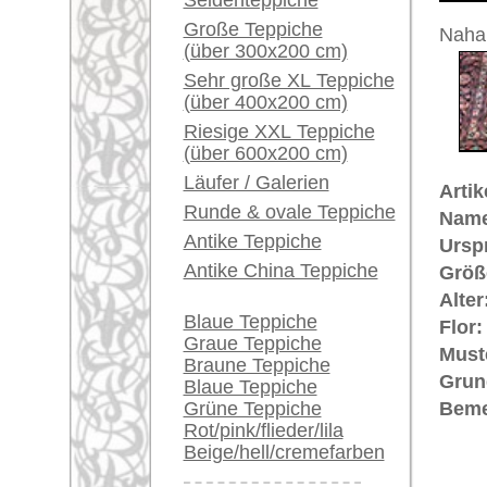
Ein kleines Teppich-
€ 8.400
Preis (inkl. MwSt.):
Glossar...
Voraussichtliche Lieferzeit:
Händler können ihre
4 - 8 Werktage
großen Teppiche hier
verkaufen
in
Info Center
Häufige Fragen (FAQ)
Mehr über die Provenienz Masha
AGB
Maschad (auch: Maschad oder Mash
Bestellvorgang
Khorassan
, der antike Name der 
Lieferung und Zahlung
der Perser, denen es nicht vergön
"Hadji" nennen, bleibt der Masch
Widerrufsrecht
zur Hauptstadt. Der Maschad-Tep
Datenschutz
Orientteppich-Herstellung. Die Cha
sehr fein und minutiös gegliederte
eine tiefrote Grundfarbe, die eine 
persische, teilweise der türkisc
und große Meister wie Machmal(b
große Teppich-Traditionen sich in 
typische verwendete Wolle ist ein
Teppiche.tv - gro
riesige Auswahl
Kundenservice: