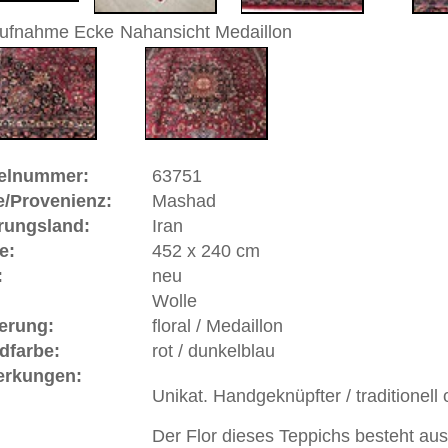
 Warenkorb
d | Iran
had) befindet sich im Nordosten Irans in der Provinz
Stadt ist Sanabad. Maschad ist ein begehrter Wallfahrtsort
nt ist nach Mekka zu pilgern. Darf sich der Mekka Pilger
ad-Pilger ein "Maschadi". Nadir Shah machte Maschad 1736
pich gehört zu den Hauptprovenienzen der persischen
rakteristik des Maschad-Teppichs liegt musterlich in einer
n Komposition, oft zierlich. Das typische "Maschad-Rot" ist
leichte Lilatönung hat. Als Knoten finden teilweise der
he Knoten Anwendung. Renommierte Familien-Knüpfereien
af) haben exemplarische Schönheiten geschaffen, deren
unzähligen Klein- und Mittelbetrieben fortsetzen. Die
e hochklassige glanzreiche etwas weichere Wolle.
ße moderne Teppiche | neue und antike Orientteppiche -