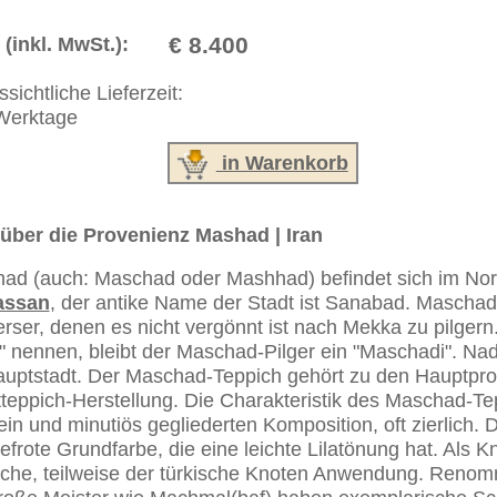
erreich: +49 (0)40 450 4102
+44 (0)20 7183 4544
 646-688-1335
akt
|
Geschäftsbedingungen