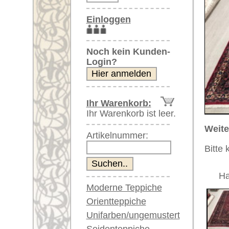
Weitere größere Bilder (öffnen 
Artikelnummer:
Bitte klicken Sie auf die kleinen B
zweites
Hauptbild
Gesamtbild
Moderne Teppiche
Orientteppiche
Unifarben/ungemustert
Seidenteppiche
Große Teppiche
Nahaufnahme Ecke
Nahansicht M
(über 300x200 cm)
Sehr große XL Teppiche
(über 400x200 cm)
Riesige XXL Teppiche
(über 600x200 cm)
Läufer / Galerien
Artikelnummer:
63751
Runde & ovale Teppiche
Name/Provenienz:
Mashad
Antike Teppiche
Ursprungsland:
Iran
Antike China Teppiche
Größe:
452 x 24
Alter:
neu
Blaue Teppiche
Flor:
Wolle
Graue Teppiche
Musterung:
floral / 
Braune Teppiche
Grundfarbe:
rot / dun
Blaue Teppiche
Grüne Teppiche
Bemerkungen:
Rot/pink/flieder/lila
Unikat. H
Beige/hell/cremefarben
Der Flor