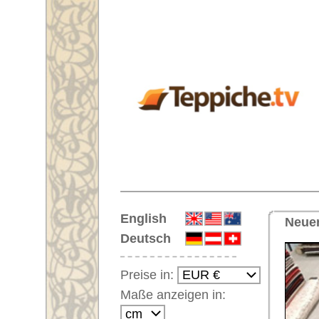
Startseite
English
Neuer Handgeknüpfter Übermaß-
Deutsch
Preise in:
Maße anzeigen in:
Einloggen
Noch kein Kunden-
Login?
Ihr Warenkorb:
Ihr Warenkorb ist leer.