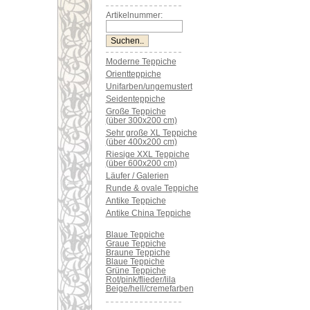
Artikelnummer:
Moderne Teppiche
Orientteppiche
Unifarben/ungemustert
Seidenteppiche
Große Teppiche
(über 300x200 cm)
Sehr große XL Teppiche
(über 400x200 cm)
Riesige XXL Teppiche
(über 600x200 cm)
Läufer / Galerien
Runde & ovale Teppiche
Antike Teppiche
Antike China Teppiche
Blaue Teppiche
Graue Teppiche
Braune Teppiche
Blaue Teppiche
Grüne Teppiche
Rot/pink/flieder/lila
Beige/hell/cremefarben