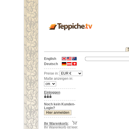
English
Deutsch
Preise in:
Maße anzeigen in:
Einloggen
Noch kein Kunden-
Login?
Ihr Warenkorb:
Ihr Warenkorb ist leer.