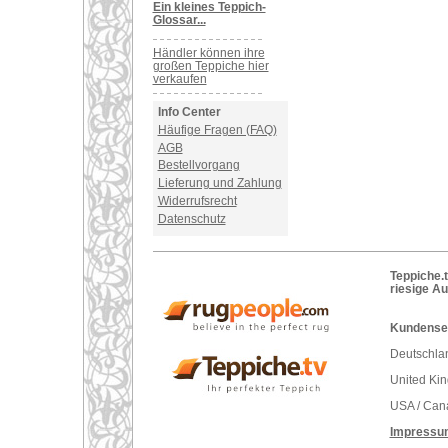
Ein kleines Teppich-
Glossar...
Händler können ihre
großen Teppiche hier
verkaufen
Info Center
Häufige Fragen (FAQ)
AGB
Bestellvorgang
Lieferung und Zahlung
Widerrufsrecht
Datenschutz
Teppiche.t
riesige A
Kundenser
Deutschlan
United Ki
USA / Can
Impressu