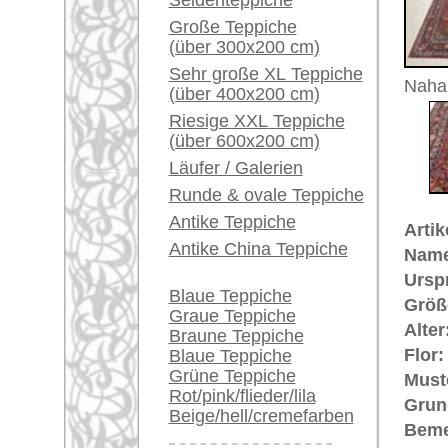
Unikat. H
Ein kleines Teppich-
Der Flor
Glossar...
noch k
Händler können ihre
Preis (inkl. MwSt.):
großen Teppiche hier
verkaufen
Voraussichtliche Lieferzeit:
4 - 8 Werktage
Info Center
Häufige Fragen (FAQ)
AGB
Bestellvorgang
Lieferung und Zahlung
Widerrufsrecht
Datenschutz
Teppiche.tv - gro
riesige Auswahl
Kundenservice:
Deutschland / Öst
United Kingdom: 
USA / Canada: +1