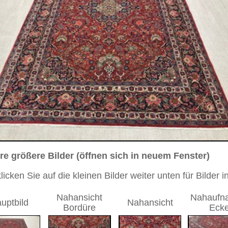
sich in neuem Fenster)
ilder weiter unten für Bilder in höherer Auflösung
Nahaufnahme
Nahaufnahme weitere
Nahansicht
Ecke
Ecke
 antik
2 cm
Medaillon