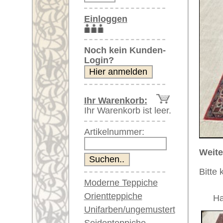
Artikelnummer:
Weitere größere Bilder (öffnen 
Bitte klicken Sie auf die kleinen B
Moderne Teppiche
Nahansicht
Orientteppiche
Hauptbild
Bordüre
Unifarben/ungemustert
Seidenteppiche
Große Teppiche
(über 300x200 cm)
Sehr große XL Teppiche
Nahansicht Medaillon
(über 400x200 cm)
Riesige XXL Teppiche
(über 600x200 cm)
Läufer / Galerien
Runde & ovale Teppiche
Antike Teppiche
Artikelnummer:
63724
Antike China Teppiche
Name/Provenienz:
Kaschan,
Ursprungsland:
Iran
Blaue Teppiche
Größe:
326 x 21
Graue Teppiche
Alter:
antik
Braune Teppiche
Flor:
Wolle
Blaue Teppiche
Grüne Teppiche
Musterung:
floral / 
Rot/pink/flieder/lila
Grundfarbe:
rot
Beige/hell/cremefarben
Bemerkungen: