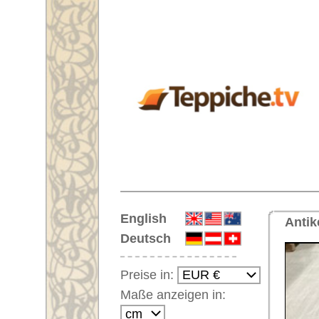
Startseite
English
Antiker Handgeknüpfter Orientt
Deutsch
Preise in:
Maße anzeigen in:
Einloggen
Noch kein Kunden-
Login?
Ihr Warenkorb:
Ihr Warenkorb ist leer.