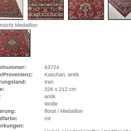
andgeknüpfter / traditionell orientalischer Teppich
 dieses Teppichs besteht aus Wolle
ein Preis verfügbar
ße moderne Teppiche | neue und antike Orientteppiche -
erreich: +49 (0)40 450 4102
+44 (0)20 7183 4544
 646-688-1335