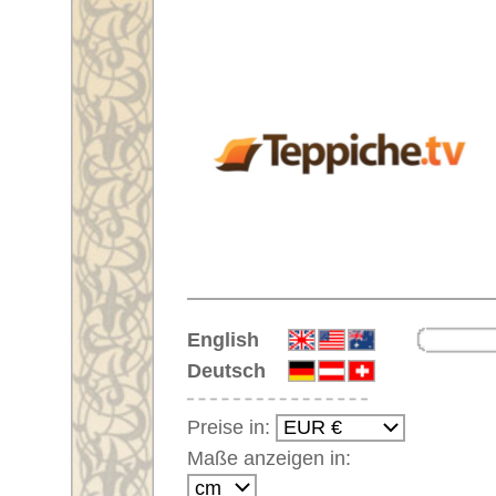
Startseite
English
Deutsch
Preise in:
Maße anzeigen in:
Einloggen
Noch kein Kunden-
Login?
Ihr Warenkorb:
Ihr Warenkorb ist leer.