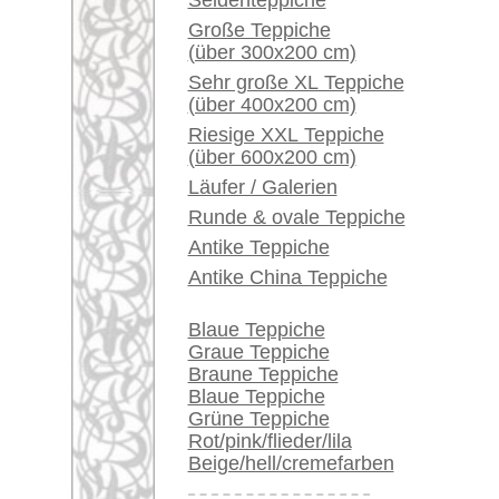
Ein kleines Teppich-
Glossar...
Händler können ihre
großen Teppiche hier
verkaufen
Info Center
Häufige Fragen (FAQ)
AGB
Bestellvorgang
Lieferung und Zahlung
Widerrufsrecht
Datenschutz
Teppiche.tv - gro
riesige Auswahl
Kundenservice:
Deutschland / Öst
United Kingdom: 
USA / Canada: +1