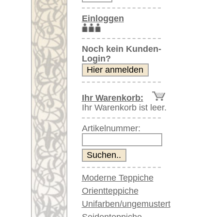
Artikelnummer:
Moderne Teppiche
Orientteppiche
Unifarben/ungemustert
Seidenteppiche
Große Teppiche
(über 300x200 cm)
Sehr große XL Teppiche
(über 400x200 cm)
Riesige XXL Teppiche
(über 600x200 cm)
Läufer / Galerien
Runde & ovale Teppiche
Antike Teppiche
Antike China Teppiche
Blaue Teppiche
Graue Teppiche
Braune Teppiche
Blaue Teppiche
Grüne Teppiche
Rot/pink/flieder/lila
Beige/hell/cremefarben