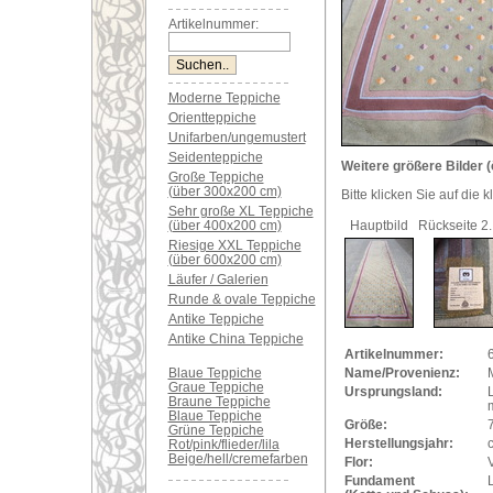
Artikelnummer:
Moderne Teppiche
Orientteppiche
Unifarben/ungemustert
Seidenteppiche
Weitere größere Bilder (
Große Teppiche
(über 300x200 cm)
Bitte klicken Sie auf die 
Sehr große XL Teppiche
(über 400x200 cm)
Hauptbild
Rückseite 2.
Riesige XXL Teppiche
(über 600x200 cm)
Läufer / Galerien
Runde & ovale Teppiche
Antike Teppiche
Antike China Teppiche
Artikelnummer:
Blaue Teppiche
Name/Provenienz:
Graue Teppiche
Ursprungsland:
Braune Teppiche
Blaue Teppiche
Größe:
Grüne Teppiche
Herstellungsjahr:
Rot/pink/flieder/lila
Beige/hell/cremefarben
Flor:
Fundament