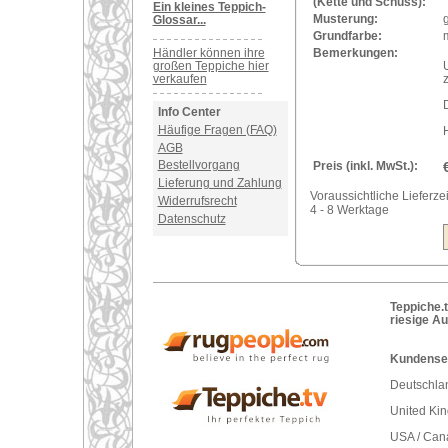
(Kette und Schuss):
Ein kleines Teppich-
Musterung:
Glossar...
Grundfarbe:
m
Händler können ihre
Bemerkungen:
großen Teppiche hier
verkaufen
Info Center
Häufige Fragen (FAQ)
AGB
Bestellvorgang
Preis (inkl. MwSt.):
Lieferung und Zahlung
Voraussichtliche Lieferzei
Widerrufsrecht
4 - 8 Werktage
Datenschutz
Teppiche.t
riesige A
Kundenser
Deutschlan
United Ki
USA / Can