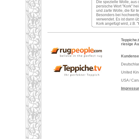
Die spezielle Wolle, aus 
persische Wort "Kork" hei
und zarte Wolle, die für 
Besonders bei hochwertig
verwendet. Es ist dann ü
Kork angefügt wird, z.B. 
Teppiche.t
riesige A
Kundenser
Deutschlan
United Ki
USA / Can
Impressu