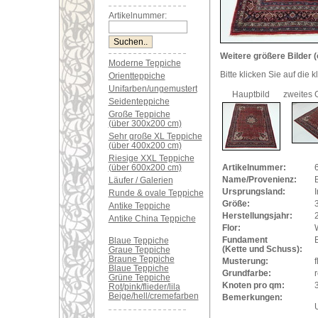
Artikelnummer:
Weitere größere Bilder (
Moderne Teppiche
Bitte klicken Sie auf die 
Orientteppiche
Unifarben/ungemustert
Hauptbild
zweites 
Seidenteppiche
Große Teppiche
(über 300x200 cm)
Sehr große XL Teppiche
(über 400x200 cm)
Riesige XXL Teppiche
(über 600x200 cm)
Artikelnummer:
Name/Provenienz:
B
Läufer / Galerien
Ursprungsland:
I
Runde & ovale Teppiche
Größe:
Antike Teppiche
Herstellungsjahr:
Antike China Teppiche
Flor:
Fundament
Blaue Teppiche
(Kette und Schuss):
Graue Teppiche
Braune Teppiche
Musterung:
f
Blaue Teppiche
Grundfarbe:
r
Grüne Teppiche
Knoten pro qm:
Rot/pink/flieder/lila
Beige/hell/cremefarben
Bemerkungen:
U