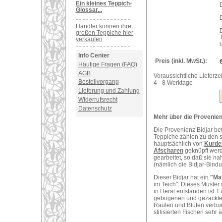
Ein kleines Teppich-
Glossar...
D
Händler können ihre
großen Teppiche hier
verkaufen
Info Center
Preis (inkl. MwSt.):
Häufige Fragen (FAQ)
AGB
Voraussichtliche Lieferzei
Bestellvorgang
4 - 8 Werktage
Lieferung und Zahlung
Widerrufsrecht
Datenschutz
Mehr über die Provenienz
Die Provenienz Bidjar be
Teppiche zählen zu den s
hauptsächlich von
Kurde
Afscharen
geknüpft werde
gearbeitet, so daß sie n
(nämlich die Bidjar-Bindun
Dieser Bidjar hat ein
"Ma
im Teich". Dieses Muster
in Herat entstanden ist. 
gebogenen und gezackten 
Rauten und Blüten verbu
stilisierten Fischen sehr 