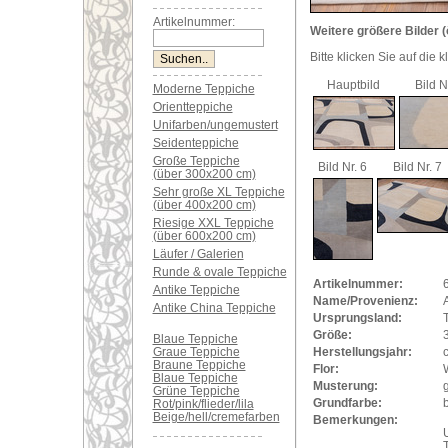
Artikelnummer:
Weitere größere Bilder (
Bitte klicken Sie auf die 
Hauptbild
Bild N
Moderne Teppiche
Orientteppiche
Unifarben/ungemustert
Seidenteppiche
Große Teppiche
Bild Nr. 6
Bild Nr. 7
(über 300x200 cm)
Sehr große XL Teppiche
(über 400x200 cm)
Riesige XXL Teppiche
(über 600x200 cm)
Läufer / Galerien
Runde & ovale Teppiche
Artikelnummer:
Antike Teppiche
Name/Provenienz:
Antike China Teppiche
Ursprungsland:
T
Größe:
Blaue Teppiche
Graue Teppiche
Herstellungsjahr:
Braune Teppiche
Flor:
Blaue Teppiche
Musterung:
Grüne Teppiche
Grundfarbe:
b
Rot/pink/flieder/lila
Beige/hell/cremefarben
Bemerkungen:
U