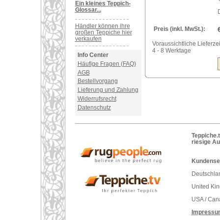
Ein kleines Teppich-
Glossar...
Händler können ihre
Preis (inkl. MwSt.):
großen Teppiche hier
verkaufen
Voraussichtliche Lieferzei
4 - 8 Werktage
Info Center
Häufige Fragen (FAQ)
AGB
Bestellvorgang
Lieferung und Zahlung
Widerrufsrecht
Datenschutz
Teppiche.t
riesige A
Kundenser
Deutschlan
United Ki
USA / Can
Impressu