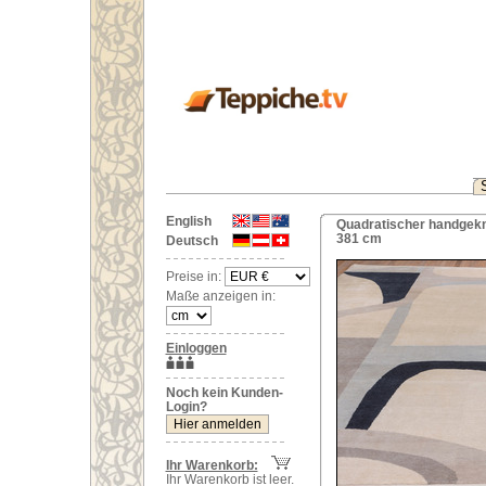
English
Quadratischer handgeknü
381 cm
Deutsch
Preise in:
Maße anzeigen in:
Einloggen
Noch kein Kunden-
Login?
Ihr Warenkorb:
Ihr Warenkorb ist leer.