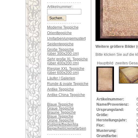
Artikelnummer:
Moderne Teppiche
Orientteppiche
Unifarben/ungemustert
Seidenteppiche
Weitere größere Bilder (
Große Teppiche
(über 300x200 cm)
Bitte klicken Sie auf die 
Sehr große XL Teppiche
(über 400x200 cm)
Hauptbild
zweites Gesa
Riesige XXL Teppiche
(über 600x200 cm)
Läufer / Galerien
Runde & ovale Teppiche
Antike Teppiche
Antike China Teppiche
Artikelnummer:
Blaue Teppiche
Name/Provenienz:
Graue Teppiche
Ursprungsland:
Braune Teppiche
Größe:
Blaue Teppiche
Herstellungsjahr:
Grüne Teppiche
Rot/pink/flieder/lila
Flor:
Beige/hell/cremefarben
Musterung:
f
Grundfarbe: