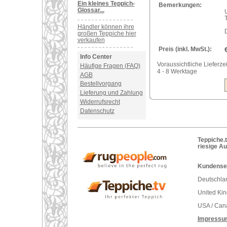
Ein kleines Teppich-
Bemerkungen:
Glossar...
U
Händler können ihre
großen Teppiche hier
verkaufen
Preis (inkl. MwSt.):
Info Center
Voraussichtliche Lieferzei
Häufige Fragen (FAQ)
4 - 8 Werktage
AGB
Bestellvorgang
Lieferung und Zahlung
Widerrufsrecht
Datenschutz
Teppiche.t
riesige A
Kundenser
Deutschlan
United Ki
USA / Can
Impressu