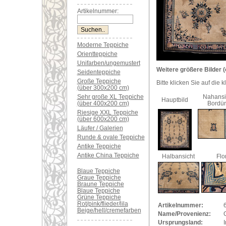
Artikelnummer:
Moderne Teppiche
Orientteppiche
Unifarben/ungemustert
Weitere größere Bilder (
Seidenteppiche
Große Teppiche
Bitte klicken Sie auf die 
(über 300x200 cm)
Sehr große XL Teppiche
Nahansi
Hauptbild
(über 400x200 cm)
Bordü
Riesige XXL Teppiche
(über 600x200 cm)
Läufer / Galerien
Runde & ovale Teppiche
Antike Teppiche
Antike China Teppiche
Halbansicht
Flo
Blaue Teppiche
Graue Teppiche
Braune Teppiche
Blaue Teppiche
Grüne Teppiche
Rot/pink/flieder/lila
Artikelnummer:
Beige/hell/cremefarben
Name/Provenienz:
Ursprungsland: