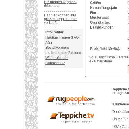
Ein kleines Teppich-
Größe:
Glossar...
Herstellungsjahr:
Flor:
Händler können ihre
Musterung:
f
großen Teppiche hier
Grundfarbe:
verkaufen
Bemerkungen:
U
Info Center
Häufige Fragen (FAQ)
AGB
Bestellvorgang
Preis (inkl. MwSt.):
Lieferung und Zahlung
Voraussichtliche Lieferzei
Widerrufsrecht
4 - 8 Werktage
Datenschutz
Teppiche.t
riesige A
Kundenser
Deutschlan
United Ki
USA / Can