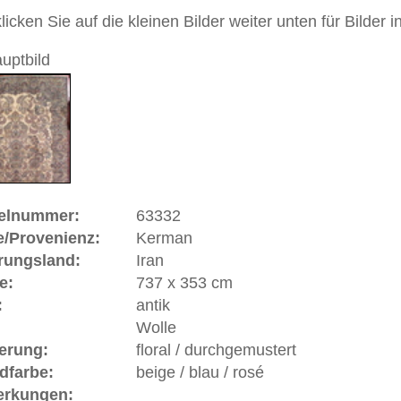
andgeknüpfter / traditionell orientalischer Teppich
 dieses Teppichs besteht aus Wolle
00
 Warenkorb
n | Iran
eichnamigen Provinz im Süden Irans. Kerman Teppiche sind
ekretär des berühmten Shah Abbas I. (1587-1629) erwähnt
old- und Silberfäden" sprach. Vom 16. Jahrhundert an
h erhaltene Exemplare jedes Jahrhunderts nachgewiesen
e zum 20. Jahrhundert bis heute zählt Kerman mit seinen
en bedeutendsten Knüpfgebieten des Iran. Kerman ist wohl
ien, deren Bevölkerung in der Mehrzahl von der
nnteste der ungefähr 30 Dörfer der Umgebung Kermans, in
, heißt Ravar. Der Kerman-Teppich wird oft beschrieben als
 Könige". Der alte und der neue Kerman zeichnen sich durch
rch eine reiche florale oftmals barock anmutende Musterung
dem bei persischen Teppichen weniger verbreiteten
er ist der türkische Knoten.
ße moderne Teppiche | neue und antike Orientteppiche -