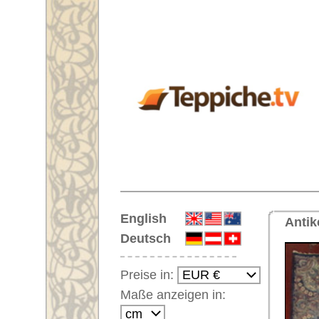
Startseite
English
Antiker handgeknüpfter großer 
Deutsch
Preise in:
Maße anzeigen in:
Einloggen
Noch kein Kunden-
Login?
Ihr Warenkorb:
Ihr Warenkorb ist leer.