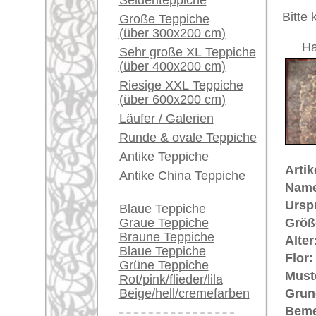
Unikat. H
Ein kleines Teppich-
Glossar...
Der Flor
Händler können ihre
€ 31.0
Preis (inkl. MwSt.):
großen Teppiche hier
verkaufen
Voraussichtliche Lieferzeit:
4 - 8 Werktage
Info Center
Häufige Fragen (FAQ)
in
AGB
Bestellvorgang
Mehr über die Provenienz Kerma
Lieferung und Zahlung
Kerman ist die Hauptstadt der gl
Widerrufsrecht
schon in einer Abhandlung vom S
Datenschutz
worden, der von "Teppichen mit G
können die Kerman-Teppiche durc
werden. Seit der Jahrhundertwend
großen Manufakturen wieder zu d
die einzige größere Stadt in Pers
Teppichproduktion lebt. Das beka
denen Teppiche produziert werden
"König der Teppiche, Teppich der
ein feines Flormaterial, sowie du
aus. Kerman-Teppiche werden mit 
persischen Knoten geknüpft, üblich
Teppiche.tv - gro