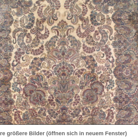
sich in neuem Fenster)
ilder weiter unten für Bilder in höherer Auflösung
3 cm
durchgemustert
lau / rosé