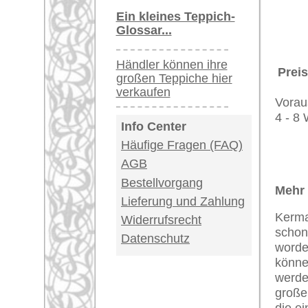
riesige Auswahl
Kundenservice:
Deutschland / Öst
United Kingdom: 
USA / Canada: +1
Impressum
|
Kont