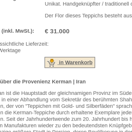
erreich: +49 (0)40 450 4102
+44 (0)20 7183 4544
 646-688-1335
akt
|
Geschäftsbedingungen