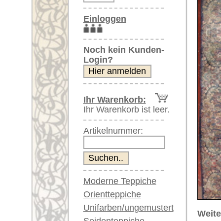
Artikelnummer:
Moderne Teppiche
Orientteppiche
Unifarben/ungemustert
Weitere größere Bilder (öffnen 
Seidenteppiche
Bitte klicken Sie auf die kleinen B
Große Teppiche
(über 300x200 cm)
Hauptbild
Sehr große XL Teppiche
(über 400x200 cm)
Riesige XXL Teppiche
(über 600x200 cm)
Läufer / Galerien
Runde & ovale Teppiche
Antike Teppiche
Artikelnummer:
63332
Antike China Teppiche
Name/Provenienz:
Kerman
Ursprungsland:
Iran
Blaue Teppiche
Graue Teppiche
Größe:
737 x 35
Braune Teppiche
Alter:
antik
Blaue Teppiche
Flor:
Wolle
Grüne Teppiche
Musterung:
floral / 
Rot/pink/flieder/lila
Beige/hell/cremefarben
Grundfarbe:
beige / b
Bemerkungen: