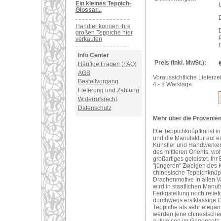
Ein kleines Teppich-
U
Glossar...
Händler können ihre
D
großen Teppiche hier
verkaufen
D
Info Center
Preis (inkl. MwSt.):
Häufige Fragen (FAQ)
AGB
Voraussichtliche Lieferzei
Bestellvorgang
4 - 8 Werktage
Lieferung und Zahlung
Widerrufsrecht
Datenschutz
Mehr über die Provenienz
Die Teppichknüpfkunst in 
und die Manufaktur auf e
Künstler und Handwerker
des mittleren Orients, wo
großartiges geleistet. Ihr
"jüngeren" Zweigen des 
chinesische Teppichknüpf
Drachenmotive in allen V
wird in staatlichen Manu
Fertigstellung noch reli
durchwegs erstklassige 
Teppiche als sehr elegan
werden jene chinesischen