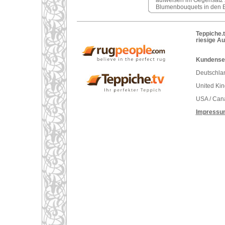
aufweisen im Gegensatz z
Blumenbouquets in den E
Teppiche.t
riesige A
Kundenser
Deutschlan
United Ki
USA / Can
Impressu