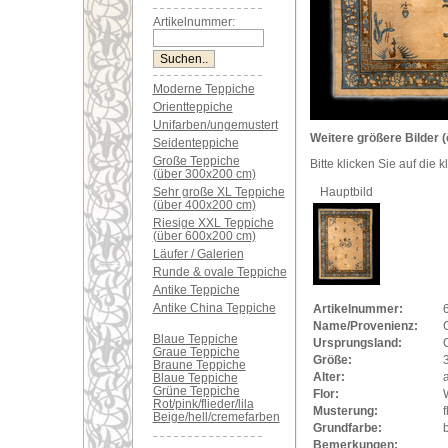
Artikelnummer:
Moderne Teppiche
Orientteppiche
Unifarben/ungemustert
Weitere größere Bilder (
Seidenteppiche
Große Teppiche
Bitte klicken Sie auf die 
(über 300x200 cm)
Sehr große XL Teppiche
Hauptbild
(über 400x200 cm)
Riesige XXL Teppiche
(über 600x200 cm)
Läufer / Galerien
Runde & ovale Teppiche
Antike Teppiche
Antike China Teppiche
Artikelnummer:
Name/Provenienz:
Blaue Teppiche
Ursprungsland:
Graue Teppiche
Größe:
Braune Teppiche
Alter:
a
Blaue Teppiche
Grüne Teppiche
Flor:
Rot/pink/flieder/lila
Musterung:
f
Beige/hell/cremefarben
Grundfarbe:
Bemerkungen: