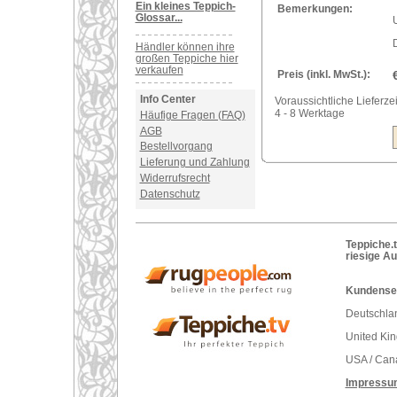
Ein kleines Teppich-
Bemerkungen:
Glossar...
U
Händler können ihre
großen Teppiche hier
verkaufen
Preis (inkl. MwSt.):
Info Center
Voraussichtliche Lieferzei
4 - 8 Werktage
Häufige Fragen (FAQ)
AGB
Bestellvorgang
Lieferung und Zahlung
Widerrufsrecht
Datenschutz
Teppiche.t
riesige A
Kundenser
Deutschlan
United Ki
USA / Can
Impressu