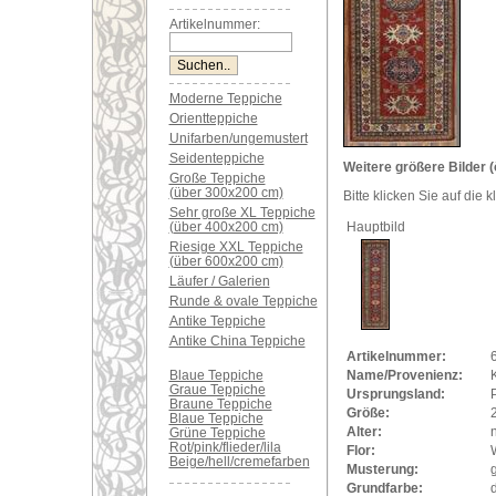
Artikelnummer:
Moderne Teppiche
Orientteppiche
Unifarben/ungemustert
Seidenteppiche
Weitere größere Bilder (
Große Teppiche
(über 300x200 cm)
Bitte klicken Sie auf die 
Sehr große XL Teppiche
(über 400x200 cm)
Hauptbild
Riesige XXL Teppiche
(über 600x200 cm)
Läufer / Galerien
Runde & ovale Teppiche
Antike Teppiche
Antike China Teppiche
Artikelnummer:
Blaue Teppiche
Name/Provenienz:
Graue Teppiche
Ursprungsland:
Braune Teppiche
Größe:
Blaue Teppiche
Alter:
Grüne Teppiche
Rot/pink/flieder/lila
Flor:
Beige/hell/cremefarben
Musterung:
Grundfarbe: