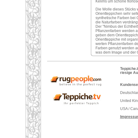
Kelims um schöne florlose
Die Wolle dieses Stücks
Orientteppichen sehr selt
synthetische Farben bei 
die Naturfarben verdrängt
Der "Nimbus der Echtheit"
Pflanzenfarben werden a
geben dem Orientteppich
Orientteppiche mit organ
werten Pflanzenfarben den
Farben genutzt werden au
was dem Image und der G
Teppiche.t
riesige A
Kundenser
Deutschlan
United Ki
USA / Can
Impressu