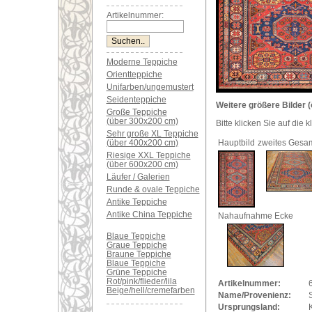
Artikelnummer:
Moderne Teppiche
Orientteppiche
Unifarben/ungemustert
Seidenteppiche
Weitere größere Bilder (
Große Teppiche
(über 300x200 cm)
Bitte klicken Sie auf die 
Sehr große XL Teppiche
(über 400x200 cm)
Hauptbild
zweites Gesam
Riesige XXL Teppiche
(über 600x200 cm)
Läufer / Galerien
Runde & ovale Teppiche
Antike Teppiche
Antike China Teppiche
Nahaufnahme Ecke
Blaue Teppiche
Graue Teppiche
Braune Teppiche
Blaue Teppiche
Grüne Teppiche
Rot/pink/flieder/lila
Artikelnummer:
Beige/hell/cremefarben
Name/Provenienz:
Ursprungsland: