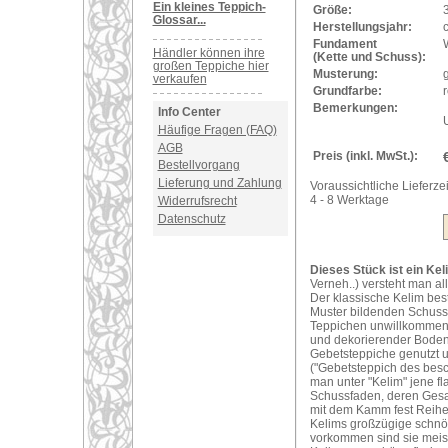
Ein kleines Teppich-
Größe:
Glossar...
Herstellungsjahr:
Fundament
Händler können ihre
(Kette und Schuss):
großen Teppiche hier
Musterung:
verkaufen
Grundfarbe:
r
Bemerkungen:
Info Center
Häufige Fragen (FAQ)
AGB
Preis (inkl. MwSt.):
Bestellvorgang
Lieferung und Zahlung
Voraussichtliche Lieferzei
4 - 8 Werktage
Widerrufsrecht
Datenschutz
Dieses Stück ist ein Kel
Verneh..) versteht man al
Der klassische Kelim bes
Muster bildenden Schuss
Teppichen unwillkommene 
und dekorierender Bodenb
Gebetsteppiche genutzt 
("Gebetsteppich des bes
man unter "Kelim" jene f
Schussfaden, deren Gesam
mit dem Kamm fest Reihe
Kelims großzügige schnör
vorkommen sind sie meist s