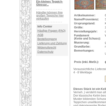
Ein kleines Teppich-
Glossar...
Händler können ihre
Artikelnummer:
großen Teppiche hier
verkaufen
Name/Provenienz:
Ursprungsland:
Info Center
Größe:
Häufige Fragen (FAQ)
Herstellungsjahr:
AGB
Fundament
(Kette und Schuss):
Bestellvorgang
Musterung:
Lieferung und Zahlung
Grundfarbe:
r
Widerrufsrecht
Bemerkungen:
Datenschutz
Preis (inkl. MwSt.):
Voraussichtliche Lieferzei
4 - 8 Werktage
Dieses Stück ist ein Kel
Verneh..) versteht man al
Der klassische Kelim bes
Muster bildenden Schuss
Teppichen unwillkommene 
und dekorierender Bodenb