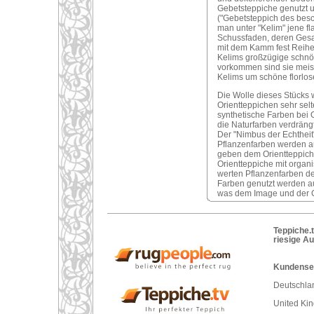
Gebetsteppiche genutzt 
("Gebetsteppich des bes
man unter "Kelim" jene f
Schussfaden, deren Gesam
mit dem Kamm fest Reihe
Kelims großzügige schnör
vorkommen sind sie meist s
Kelims um schöne florlose
Die Wolle dieses Stücks
Orientteppichen sehr selt
synthetische Farben bei 
die Naturfarben verdrängt
Der "Nimbus der Echtheit"
Pflanzenfarben werden a
geben dem Orientteppich
Orientteppiche mit organ
werten Pflanzenfarben den
Farben genutzt werden au
was dem Image und der G
Teppiche.t
riesige A
Kundenser
Deutschlan
United Ki