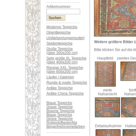
Artikelnummer:
Moderne Teppiche
Orientteppiche
Unifarben/ungemustert
Weitere größere Bilder (
Seidenteppiche
Große Teppiche
Bitte klicken Sie auf die 
(über 300x200 cm)
Sehr große XL Teppiche
Hauptbild
zweites Ge
(über 400x200 cm)
Riesige XXL Teppiche
(über 600x200 cm)
Läufer / Galerien
Runde & ovale Teppiche
Antike Teppiche
vierte
fünf
Antike China Teppiche
Nahansicht
Nahans
Blaue Teppiche
Graue Teppiche
Braune Teppiche
Blaue Teppiche
Grüne Teppiche
Rot/pink/flieder/lila
Detailaufnahme
Halban
Beige/hell/cremefarben