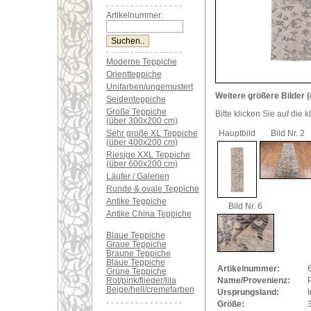
Artikelnummer:
Moderne Teppiche
Orientteppiche
Unifarben/ungemustert
Weitere größere Bilder (
Seidenteppiche
Große Teppiche
Bitte klicken Sie auf die 
(über 300x200 cm)
Sehr große XL Teppiche
Hauptbild
Bild Nr. 2
(über 400x200 cm)
Riesige XXL Teppiche
(über 600x200 cm)
Läufer / Galerien
Runde & ovale Teppiche
Antike Teppiche
Bild Nr. 6
Antike China Teppiche
Blaue Teppiche
Graue Teppiche
Braune Teppiche
Blaue Teppiche
Artikelnummer:
Grüne Teppiche
Rot/pink/flieder/lila
Name/Provenienz:
Beige/hell/cremefarben
Ursprungsland:
Größe: