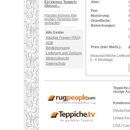
Ein kleines Teppich-
Alter:
Glossar...
Flor:
Händler können ihre
Musterung:
f
großen Teppiche hier
Grundfarbe:
verkaufen
Bemerkungen:
U
Info Center
Häufige Fragen (FAQ)
AGB
Preis (inkl. MwSt.):
Bestellvorgang
Lieferung und Zahlung
Voraussichtliche Lieferzei
Widerrufsrecht
4 - 8 Werktage
Datenschutz
Teppiche.t
riesige A
Kundenser
Deutschlan
United Ki
USA / Can