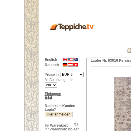
English
Läufer Nr. 63016 Persis
Deutsch
Preise in:
Maße anzeigen in:
Einloggen
Noch kein Kunden-
Login?
Ihr Warenkorb:
Ihr Warenkorb ist leer.