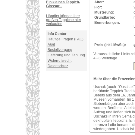
Ein kleines Teppich-
Alter:
a
Glossar...
Flor:
Musterung:
Händler können ihre
Grundfarbe:
r
großen Teppiche hier
Bemerkungen:
verkaufen
U
Info Center
Häufige Fragen (FAQ)
AGB
Preis (inkl. MwSt.):
Bestellvorgang
Voraussichtliche Lieferzei
Lieferung und Zahlung
4 - 8 Werktage
Widerrufsrecht
Datenschutz
Mehr über die Provenienz
Uschak (auch: "Ouschak")
berühmte Teppich-Traditi
Bereits aus dem 16. Jahr
Museen vorhanden. Im 17
Siebenbürgen aber auch i
worden. Berühmte Adelsle
Auftrag und ließen sich 
Uschaks in ihren Gemälde
geknüpften Teppichs. Ei
Lorenzo Lotto benannt, d
wiedergaben. Uschak ist 