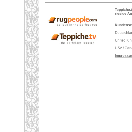
Teppiche.t
riesige A
Kundenser
Deutschlan
United Ki
USA / Can
Impressu