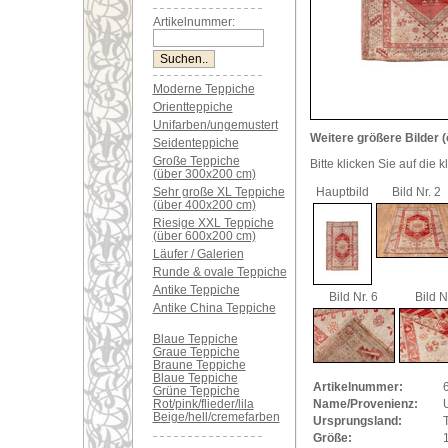
Artikelnummer:
Moderne Teppiche
Orientteppiche
Unifarben/ungemustert
Weitere größere Bilder (
Seidenteppiche
Große Teppiche
Bitte klicken Sie auf die 
(über 300x200 cm)
Sehr große XL Teppiche
Hauptbild
Bild Nr. 2
(über 400x200 cm)
Riesige XXL Teppiche
(über 600x200 cm)
Läufer / Galerien
Runde & ovale Teppiche
Antike Teppiche
Bild Nr. 6
Bild N
Antike China Teppiche
Blaue Teppiche
Graue Teppiche
Braune Teppiche
Blaue Teppiche
Artikelnummer:
Grüne Teppiche
Rot/pink/flieder/lila
Name/Provenienz:
Beige/hell/cremefarben
Ursprungsland:
Größe: