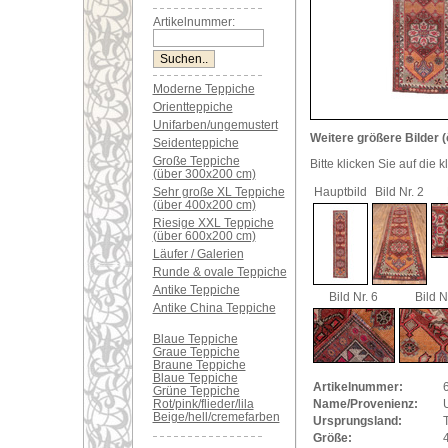
Artikelnummer:
Moderne Teppiche
Orientteppiche
Unifarben/ungemustert
Weitere größere Bilder (
Seidenteppiche
Große Teppiche
Bitte klicken Sie auf die 
(über 300x200 cm)
Sehr große XL Teppiche
Hauptbild
Bild Nr. 2
(über 400x200 cm)
Riesige XXL Teppiche
(über 600x200 cm)
Läufer / Galerien
Runde & ovale Teppiche
Antike Teppiche
Bild Nr. 6
Bild N
Antike China Teppiche
Blaue Teppiche
Graue Teppiche
Braune Teppiche
Blaue Teppiche
Artikelnummer:
Grüne Teppiche
Rot/pink/flieder/lila
Name/Provenienz:
Beige/hell/cremefarben
Ursprungsland:
Größe: