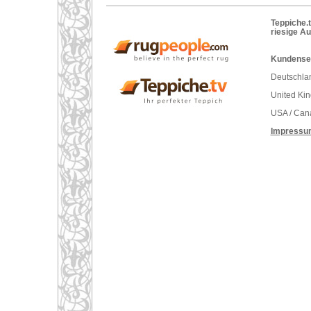
Teppiche.t
riesige A
Kundenser
Deutschlan
United Ki
USA / Can
Impressu