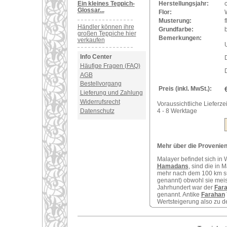
Ein kleines Teppich-
Herstellungsjahr:
Glossar...
Flor:
Musterung:
f
Händler können ihre
Grundfarbe:
b
großen Teppiche hier
Bemerkungen:
verkaufen
U
Info Center
Häufige Fragen (FAQ)
D
AGB
Bestellvorgang
Preis (inkl. MwSt.):
Lieferung und Zahlung
Widerrufsrecht
Voraussichtliche Lieferzei
Datenschutz
4 - 8 Werktage
Mehr über die Provenienz
Malayer befindet sich in 
Hamadans
, sind die in 
mehr nach dem 100 km s
genannt) obwohl sie meist
Jahrhundert war der
Far
genannt. Antike
Farahan
Wertsteigerung also zu 