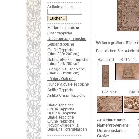
Artikelnummer:
Moderne Teppiche
Orientteppiche
Unifarben/ungemustert
Weitere größere Bilder (
Seidenteppiche
Große Teppiche
Bitte klicken Sie auf die 
(über 300x200 cm)
Sehr große XL Teppiche
Hauptbild
Bild Nr. 2
(über 400x200 cm)
Riesige XXL Teppiche
(über 600x200 cm)
Läufer / Galerien
Runde & ovale Teppiche
Antike Teppiche
Bild Nr. 6
Bild N
Antike China Teppiche
Blaue Teppiche
Graue Teppiche
Braune Teppiche
Blaue Teppiche
Artikelnummer:
Grüne Teppiche
Rot/pink/flieder/lila
Name/Provenienz:
Beige/hell/cremefarben
Ursprungsland:
I
Größe: