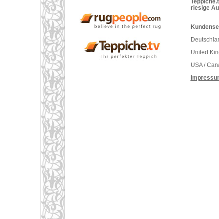
Teppiche.t
riesige A
Kundenser
Deutschlan
United Ki
USA / Can
Impressu