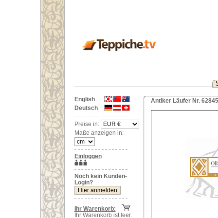
English
Antiker Läufer Nr. 62845
Deutsch
Preise in:
Maße anzeigen in:
Einloggen
Noch kein Kunden-
Login?
Ihr Warenkorb:
Ihr Warenkorb ist leer.