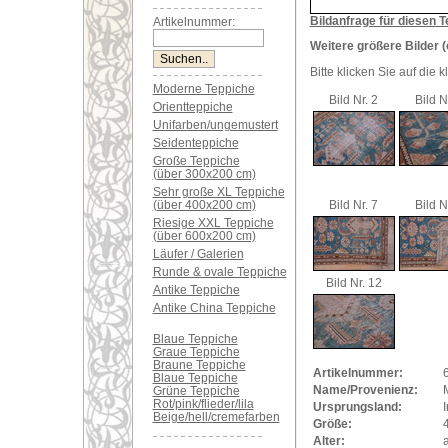
Bildanfrage für diesen T
Artikelnummer:
Weitere größere Bilder (
Bitte klicken Sie auf die 
Moderne Teppiche
Bild Nr. 2
Bild N
Orientteppiche
Unifarben/ungemustert
Seidenteppiche
Große Teppiche
(über 300x200 cm)
Sehr große XL Teppiche
(über 400x200 cm)
Bild Nr. 7
Bild N
Riesige XXL Teppiche
(über 600x200 cm)
Läufer / Galerien
Runde & ovale Teppiche
Bild Nr. 12
Antike Teppiche
Antike China Teppiche
Blaue Teppiche
Graue Teppiche
Braune Teppiche
Artikelnummer:
Blaue Teppiche
Name/Provenienz:
M
Grüne Teppiche
Rot/pink/flieder/lila
Ursprungsland:
I
Beige/hell/cremefarben
Größe:
Alter:
a