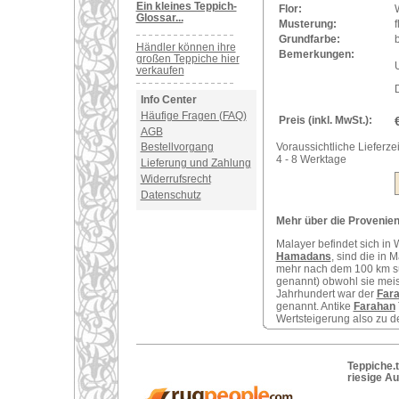
Ein kleines Teppich-
Flor:
Glossar...
Musterung:
Grundfarbe:
Händler können ihre
Bemerkungen:
großen Teppiche hier
U
verkaufen
Info Center
Häufige Fragen (FAQ)
Preis (inkl. MwSt.):
AGB
Voraussichtliche Lieferzei
Bestellvorgang
4 - 8 Werktage
Lieferung und Zahlung
Widerrufsrecht
Datenschutz
Mehr über die Provenienz
Malayer befindet sich in 
Hamadans
, sind die in 
mehr nach dem 100 km s
genannt) obwohl sie meist
Jahrhundert war der
Far
genannt. Antike
Farahan
Wertsteigerung also zu 
Teppiche.t
riesige A