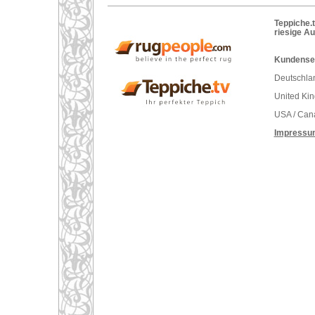
Teppiche.t
riesige A
Kundenser
Deutschlan
United Ki
USA / Can
Impressu