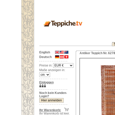
English
Antiker Teppich Nr. 627
Deutsch
Preise in:
Maße anzeigen in:
Einloggen
Noch kein Kunden-
Login?
Ihr Warenkorb:
Ihr Warenkorb ist leer.