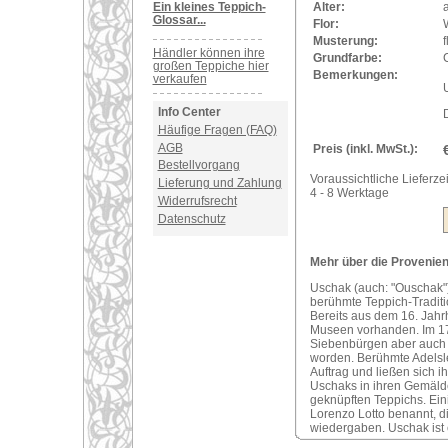
Ein kleines Teppich-
Alter:
a
Glossar...
Flor:
Musterung:
Händler können ihre
Grundfarbe:
großen Teppiche hier
Bemerkungen:
verkaufen
U
Info Center
Häufige Fragen (FAQ)
AGB
Preis (inkl. MwSt.):
Bestellvorgang
Voraussichtliche Lieferzei
Lieferung und Zahlung
4 - 8 Werktage
Widerrufsrecht
Datenschutz
Mehr über die Provenienz
Uschak (auch: "Ouschak")
berühmte Teppich-Traditi
Bereits aus dem 16. Jahr
Museen vorhanden. Im 17
Siebenbürgen aber auch i
worden. Berühmte Adelsle
Auftrag und ließen sich 
Uschaks in ihren Gemälde
geknüpften Teppichs. Ei
Lorenzo Lotto benannt, d
wiedergaben. Uschak ist 