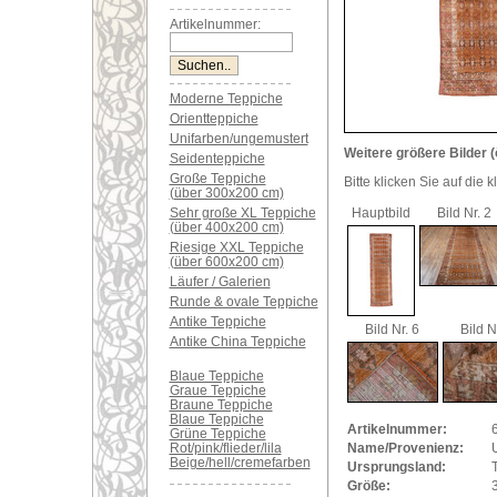
Artikelnummer:
Moderne Teppiche
Orientteppiche
Unifarben/ungemustert
Weitere größere Bilder (
Seidenteppiche
Große Teppiche
Bitte klicken Sie auf die 
(über 300x200 cm)
Sehr große XL Teppiche
Hauptbild
Bild Nr. 2
(über 400x200 cm)
Riesige XXL Teppiche
(über 600x200 cm)
Läufer / Galerien
Runde & ovale Teppiche
Antike Teppiche
Bild Nr. 6
Bild N
Antike China Teppiche
Blaue Teppiche
Graue Teppiche
Braune Teppiche
Blaue Teppiche
Artikelnummer:
Grüne Teppiche
Rot/pink/flieder/lila
Name/Provenienz:
Beige/hell/cremefarben
Ursprungsland:
Größe: