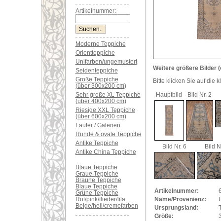
Artikelnummer:
Moderne Teppiche
Orientteppiche
Unifarben/ungemustert
Weitere größere Bilder (
Seidenteppiche
Große Teppiche
Bitte klicken Sie auf die 
(über 300x200 cm)
Sehr große XL Teppiche
Hauptbild
Bild Nr. 2
(über 400x200 cm)
Riesige XXL Teppiche
(über 600x200 cm)
Läufer / Galerien
Runde & ovale Teppiche
Antike Teppiche
Bild Nr. 6
Bild N
Antike China Teppiche
Blaue Teppiche
Graue Teppiche
Braune Teppiche
Blaue Teppiche
Artikelnummer:
Grüne Teppiche
Rot/pink/flieder/lila
Name/Provenienz:
Beige/hell/cremefarben
Ursprungsland:
Größe: