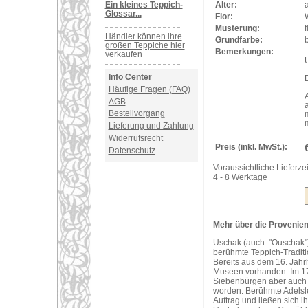
Ein kleines Teppich-
Alter:
a
Glossar...
Flor:
Musterung:
f
Händler können ihre
Grundfarbe:
großen Teppiche hier
Bemerkungen:
verkaufen
U
Info Center
Häufige Fragen (FAQ)
AGB
Bestellvorgang
m
Lieferung und Zahlung
Widerrufsrecht
Preis (inkl. MwSt.):
Datenschutz
Voraussichtliche Lieferzei
4 - 8 Werktage
Mehr über die Provenienz
Uschak (auch: "Ouschak")
berühmte Teppich-Traditi
Bereits aus dem 16. Jahr
Museen vorhanden. Im 17
Siebenbürgen aber auch i
worden. Berühmte Adelsle
Auftrag und ließen sich 