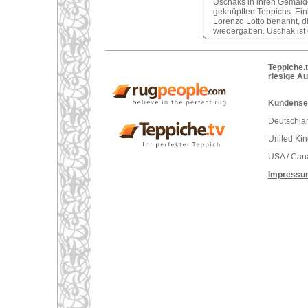
Uschaks in ihren Gemälde
geknüpften Teppichs. Ei
Lorenzo Lotto benannt, d
wiedergaben. Uschak ist 
Teppiche.t
riesige A
Kundenser
Deutschlan
United Ki
USA / Can
Impressu