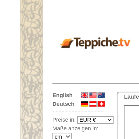
Startseite
English
Läufer Nr. 62708 Dhurrie Indien
Deutsch
Preise in:
Maße anzeigen in:
Einloggen
Noch kein Kunden-
Login?
Ihr Warenkorb:
Ihr Warenkorb ist leer.