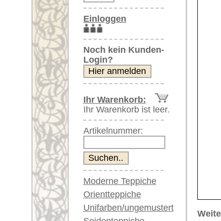
Artikelnummer:
Moderne Teppiche
Orientteppiche
Unifarben/ungemustert
Weitere größere Bilder (öffnen 
Seidenteppiche
Bitte klicken Sie auf die kleinen B
Große Teppiche
(über 300x200 cm)
Hauptbild
Bild Nr. 2
Bild Nr.
Sehr große XL Teppiche
(über 400x200 cm)
Riesige XXL Teppiche
(über 600x200 cm)
Läufer / Galerien
Runde & ovale Teppiche
Antike Teppiche
Bild Nr. 6
Antike China Teppiche
Blaue Teppiche
Graue Teppiche
Braune Teppiche
Blaue Teppiche
Artikelnummer:
62708
Grüne Teppiche
Name/Provenienz:
Dhurrie
Rot/pink/flieder/lila
Ursprungsland:
Indien
Beige/hell/cremefarben
Größe:
333 x 81