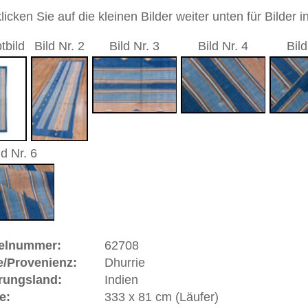
önnen wir Ihnen das Alter dieses Teppichs momentan nicht
lachgewebe ohne Flor)
sch / durchgemustert
andgeknüpfter / traditionell orientalischer Teppich
 Warenkorb
ße moderne Teppiche | neue und antike Orientteppiche -
erreich: +49 (0)40 450 4102
+44 (0)20 7183 4544
 646-688-1335