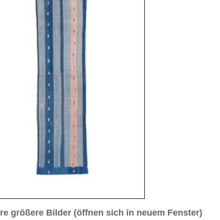
sich in neuem Fenster)
ilder weiter unten für Bilder in höherer Auflösung
 3
Bild Nr. 4
Bild Nr. 5
 cm (Läufer)