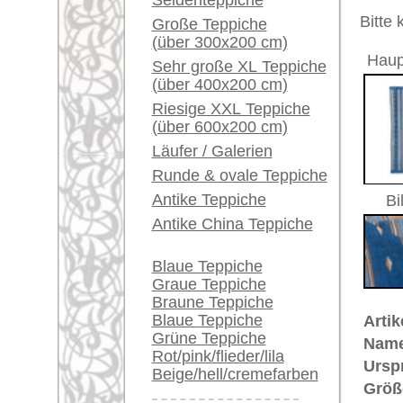
Alter:
Leider k
Ein kleines Teppich-
nennen.
Glossar...
Fundament
Wolle (F
(Kette und Schuss):
Händler können ihre
Musterung:
geometri
großen Teppiche hier
Grundfarbe:
blau
verkaufen
Bemerkungen:
Unikat. H
Info Center
Häufige Fragen (FAQ)
€ 670
Preis (inkl. MwSt.):
AGB
Voraussichtliche Lieferzeit:
Bestellvorgang
4 - 8 Werktage
Lieferung und Zahlung
Widerrufsrecht
in
Datenschutz
Teppiche.tv - gro
riesige Auswahl
Kundenservice:
Deutschland / Öst
United Kingdom: 
USA / Canada: +1