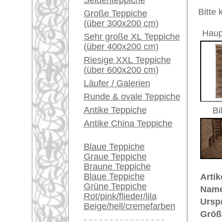
Alter:
antik
Ein kleines Teppich-
Flor:
Wolle
Glossar...
Musterung:
floral u
Grundfarbe:
beige / 
Händler können ihre
Bemerkungen:
großen Teppiche hier
Unikat. H
verkaufen
Der Flor
Info Center
Häufige Fragen (FAQ)
€ 10.9
Preis (inkl. MwSt.):
AGB
Voraussichtliche Lieferzeit:
Bestellvorgang
4 - 8 Werktage
Lieferung und Zahlung
Widerrufsrecht
in
Datenschutz
Mehr über die Provenienz Uschak
Uschak (auch: "Ouschak") befinde
berühmte Teppich-Tradition. Uscha
Bereits aus dem 16. Jahrhundert 
vorhanden. Im 17. Jahrhundert si
auch in christliche Kirchen und i
Adelsleute wie Fürst Esterhazy un
ihr Wappen einknüpfen. Große Kün
lieferten damit einen wichtigen B
Uschak-Muster wurden nach den M
Arabesken- und Flecht-Muster in 
Provenienz von einzigartiger Hist