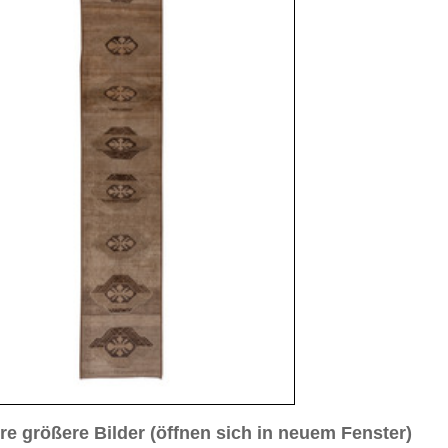
sich in neuem Fenster)
ilder weiter unten für Bilder in höherer Auflösung
Bild Nr. 4
Bild Nr. 5
antik
 cm (Läufer)