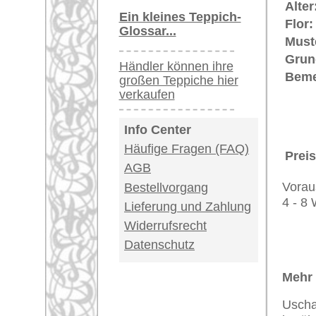
Teppiche.tv - gro
riesige Auswahl
Kundenservice:
Deutschland / Öst
United Kingdom: 
USA / Canada: +1
Impressum
|
Kont