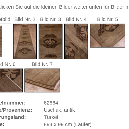
nd geometrisch / durchgemustert
braun
andgeknüpfter / traditionell orientalischer Teppich
 dieses Teppichs besteht aus Wolle
00
 Warenkorb
, antik | Türkei
t sich in West
Anatolien
(Türkei) und hat eine alte und
k gehört zu den Pionier-Städten des Orientteppichs.
sind gut erhaltene Stücke in türkischen und anderen Museen
nd Uschaks in sehr großer Anzahl nach Siebenbürgen aber
n Fürstenhäuser Europas geliefert worden. Berühmte
d Baron Orsini gaben Teppiche in Auftrag und ließen sich
stler jener Zeit verewigten Uschaks in ihren Gemälden und
eitrag zur Geschichte des geknüpften Teppichs. Einige
alern Hans Holbein und Lorenzo Lotto benannt, die das
gelb auf rotem Grund wiedergaben. Uschak ist eine
orie und Bedeutung.