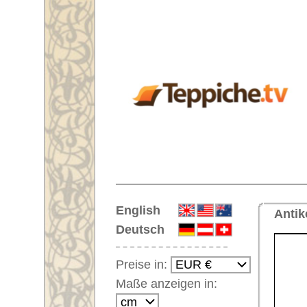
Startseite
English
Antiker Läufer Nr. 62664 Uschak
Deutsch
Preise in:
Maße anzeigen in:
Einloggen
Noch kein Kunden-
Login?
Ihr Warenkorb:
Ihr Warenkorb ist leer.