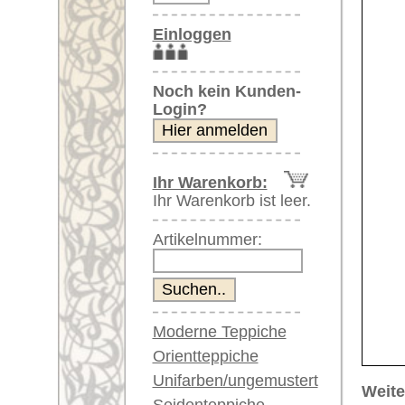
Artikelnummer:
Moderne Teppiche
Orientteppiche
Unifarben/ungemustert
Weitere größere Bilder (öffnen 
Seidenteppiche
Bitte klicken Sie auf die kleinen B
Große Teppiche
(über 300x200 cm)
Hauptbild
Bild Nr. 2
Bild Nr. 3
Sehr große XL Teppiche
(über 400x200 cm)
Riesige XXL Teppiche
(über 600x200 cm)
Läufer / Galerien
Runde & ovale Teppiche
Antike Teppiche
Bild Nr. 6
Bild Nr. 7
Antike China Teppiche
Blaue Teppiche
Graue Teppiche
Braune Teppiche
Blaue Teppiche
Artikelnummer:
62664
Grüne Teppiche
Name/Provenienz:
Uschak, 
Rot/pink/flieder/lila
Ursprungsland:
Türkei
Beige/hell/cremefarben
Größe:
894 x 99