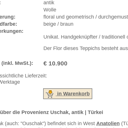
ße moderne Teppiche | neue und antike Orientteppiche -
erreich: +49 (0)40 450 4102
+44 (0)20 7183 4544
 646-688-1335
akt
|
Geschäftsbedingungen