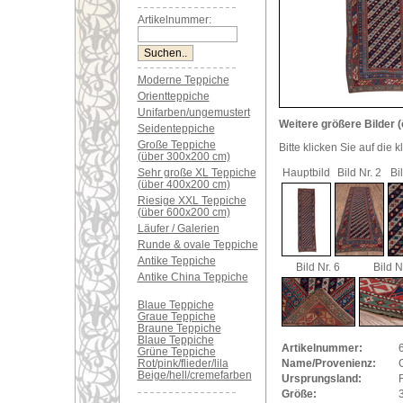
Artikelnummer:
Moderne Teppiche
Orientteppiche
Unifarben/ungemustert
Weitere größere Bilder (
Seidenteppiche
Große Teppiche
Bitte klicken Sie auf die 
(über 300x200 cm)
Sehr große XL Teppiche
Hauptbild
Bild Nr. 2
Bi
(über 400x200 cm)
Riesige XXL Teppiche
(über 600x200 cm)
Läufer / Galerien
Runde & ovale Teppiche
Antike Teppiche
Bild Nr. 6
Bild N
Antike China Teppiche
Blaue Teppiche
Graue Teppiche
Braune Teppiche
Blaue Teppiche
Artikelnummer:
Grüne Teppiche
Rot/pink/flieder/lila
Name/Provenienz:
Beige/hell/cremefarben
Ursprungsland:
Größe: