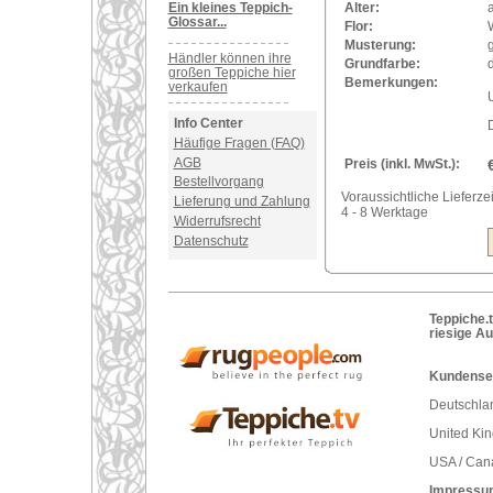
Ein kleines Teppich-
Alter:
a
Glossar...
Flor:
Musterung:
Händler können ihre
Grundfarbe:
großen Teppiche hier
Bemerkungen:
verkaufen
U
Info Center
Häufige Fragen (FAQ)
AGB
Preis (inkl. MwSt.):
Bestellvorgang
Voraussichtliche Lieferzei
Lieferung und Zahlung
4 - 8 Werktage
Widerrufsrecht
Datenschutz
Teppiche.t
riesige A
Kundenser
Deutschlan
United Ki
USA / Can
Impressu