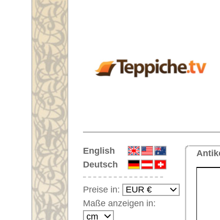
Startseite
English
Antiker breiter Läufer Nr. 62476
Deutsch
Preise in:
Maße anzeigen in:
Einloggen
Noch kein Kunden-
Login?
Ihr Warenkorb:
Ihr Warenkorb ist leer.