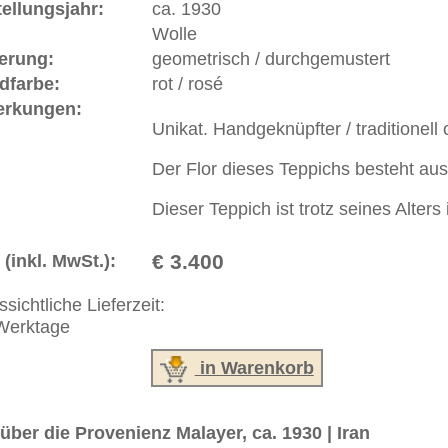
ße moderne Teppiche | neue und antike Orientteppiche -
erreich: +49 (0)40 450 4102
+44 (0)20 7183 4544
 646-688-1335
akt
|
Geschäftsbedingungen