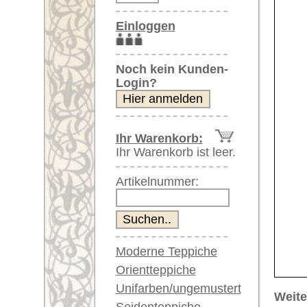
Artikelnummer:
Moderne Teppiche
Orientteppiche
Unifarben/ungemustert
Weitere größere Bilder (öffnen 
Seidenteppiche
Bitte klicken Sie auf die kleinen B
Große Teppiche
(über 300x200 cm)
Hauptbild
Bild Nr. 2
Bild Nr. 3
Sehr große XL Teppiche
(über 400x200 cm)
Riesige XXL Teppiche
(über 600x200 cm)
Läufer / Galerien
Runde & ovale Teppiche
Antike Teppiche
Bild Nr. 6
Bild Nr. 7
Antike China Teppiche
Blaue Teppiche
Graue Teppiche
Braune Teppiche
Blaue Teppiche
Artikelnummer:
62476
Grüne Teppiche
Name/Provenienz:
Malayer,
Rot/pink/flieder/lila
Ursprungsland:
Iran
Beige/hell/cremefarben
Größe:
439 x 10