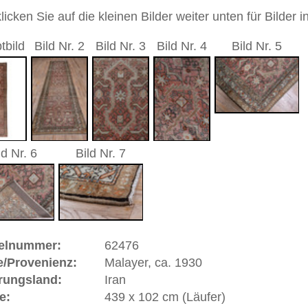
sch / durchgemustert
andgeknüpfter / traditionell orientalischer Teppich
 dieses Teppichs besteht aus Wolle
ppich ist trotz seines Alters in gutem Zustand.
 Warenkorb
r, ca. 1930 | Iran
n, ca. 80 km südlich von
Hamadan
. Obwohl in der Nähe
eknüpften Orientteppiche eher qualitativ und musterlich
ch gelegenen
Farahan
gebiet orientiert (auch Feraghan
nd höher im Flor sind als die
Farahan
-Teppiche. Im 19.
ngland sehr beliebt und wurde dort "Gentleman-Carpet"
 gehören zu den Teppichen mit der höchsten
utage am teuersten gehandelten Teppichen.