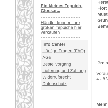
Teppiche.tv - gro
riesige Auswahl
Kundenservice:
Deutschland / Öst
United Kingdom: 
USA / Canada: +1
Impressum
|
Kont