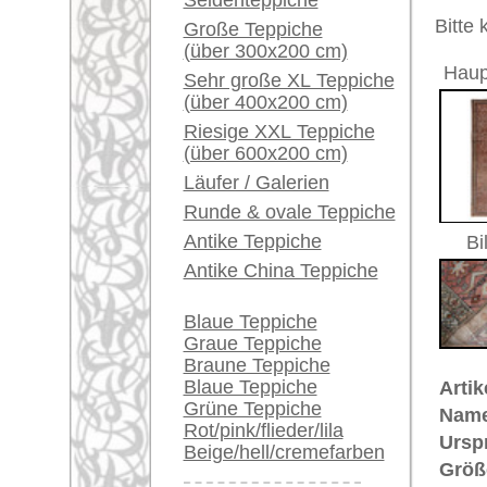
Herstellungsjahr:
ca. 1930
Ein kleines Teppich-
Flor:
Wolle
Glossar...
Musterung:
geometri
Grundfarbe:
rot / rosé
Händler können ihre
Bemerkungen:
großen Teppiche hier
Unikat. H
verkaufen
Der Flor
Info Center
Dieser Te
Häufige Fragen (FAQ)
AGB
€ 3.400
Preis (inkl. MwSt.):
Bestellvorgang
Lieferung und Zahlung
Voraussichtliche Lieferzeit:
Widerrufsrecht
4 - 8 Werktage
Datenschutz
in
Mehr über die Provenienz Malaye
Malayer befindet sich in West-Ira
Hamadans
, sind die in Malayer g
mehr nach dem 100 km südwestli
genannt) obwohl sie meist voller u
Jahrhundert war der
Farahan
in E
genannt. Antike
Farahan
Teppiche
Wertsteigerung also zu den heutz