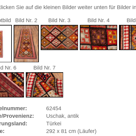
sch / durchgemustert
gelb / gold / rot
andgeknüpfter / traditionell orientalischer Teppich
 dieses Teppichs besteht aus Wolle
 Warenkorb
, antik | Türkei
t sich in West
Anatolien
(Türkei) und hat eine alte und
k gehört zu den Pionier-Städten des Orientteppichs.
sind gut erhaltene Stücke in türkischen und anderen Museen
nd Uschaks in sehr großer Anzahl nach Siebenbürgen aber
n Fürstenhäuser Europas geliefert worden. Berühmte
d Baron Orsini gaben Teppiche in Auftrag und ließen sich
stler jener Zeit verewigten Uschaks in ihren Gemälden und
eitrag zur Geschichte des geknüpften Teppichs. Einige
alern Hans Holbein und Lorenzo Lotto benannt, die das
gelb auf rotem Grund wiedergaben. Uschak ist eine
orie und Bedeutung.