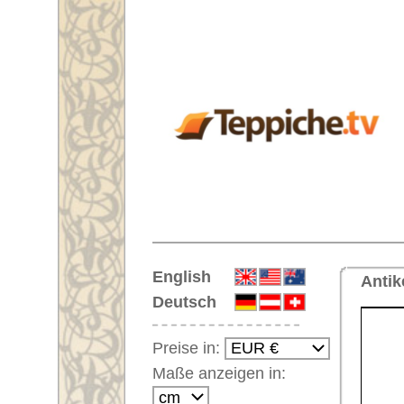
Startseite
English
Antiker handgeknüpfter Orientt
Deutsch
Preise in:
Maße anzeigen in:
Einloggen
Noch kein Kunden-
Login?
Ihr Warenkorb:
Ihr Warenkorb ist leer.