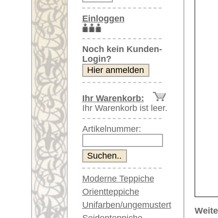
Artikelnummer:
Moderne Teppiche
Orientteppiche
Unifarben/ungemustert
Weitere größere Bilder (öffnen 
Seidenteppiche
Bitte klicken Sie auf die kleinen B
Große Teppiche
(über 300x200 cm)
Hauptbild
Bild Nr. 2
Bild Nr.
Sehr große XL Teppiche
(über 400x200 cm)
Riesige XXL Teppiche
(über 600x200 cm)
Läufer / Galerien
Runde & ovale Teppiche
Antike Teppiche
Bild Nr. 6
Bild Nr. 7
Antike China Teppiche
Blaue Teppiche
Graue Teppiche
Braune Teppiche
Blaue Teppiche
Artikelnummer:
62454
Grüne Teppiche
Name/Provenienz:
Uschak, 
Rot/pink/flieder/lila
Ursprungsland:
Türkei
Beige/hell/cremefarben
Größe:
292 x 81