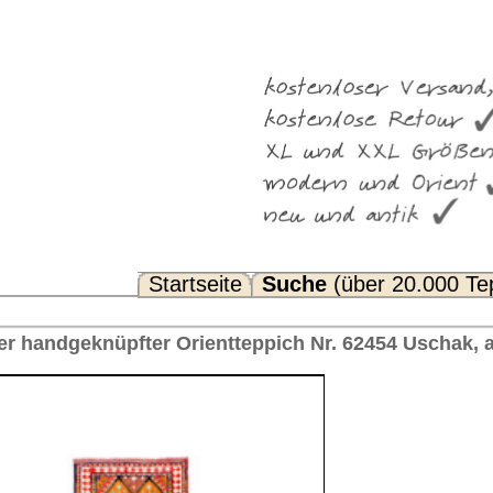
Suche
(über 20.000 Teppiche)
Noch Fragen? FAQ...
eppich Nr. 62454 Uschak, antik Türkei 292 x 81 cm