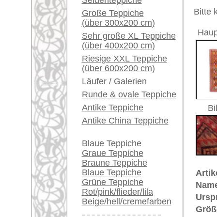
Alter:
antik
Ein kleines Teppich-
Flor:
Wolle
Glossar...
Musterung:
geometri
Grundfarbe:
orange / 
Händler können ihre
Bemerkungen:
großen Teppiche hier
Unikat. H
verkaufen
Der Flor
Info Center
Häufige Fragen (FAQ)
€ 2.600
Preis (inkl. MwSt.):
AGB
Voraussichtliche Lieferzeit:
Bestellvorgang
4 - 8 Werktage
Lieferung und Zahlung
Widerrufsrecht
in
Datenschutz
Mehr über die Provenienz Uschak
Uschak (auch: "Ouschak") befinde
berühmte Teppich-Tradition. Uscha
Bereits aus dem 16. Jahrhundert 
vorhanden. Im 17. Jahrhundert si
auch in christliche Kirchen und i
Adelsleute wie Fürst Esterhazy un
ihr Wappen einknüpfen. Große Kün
lieferten damit einen wichtigen B
Uschak-Muster wurden nach den M
Arabesken- und Flecht-Muster in 
Provenienz von einzigartiger Hist