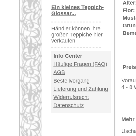
Teppiche.tv - gro
riesige Auswahl
Kundenservice:
Deutschland / Öst
United Kingdom: 
USA / Canada: +1
Impressum
|
Kont