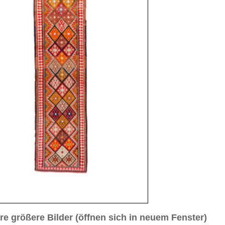
sich in neuem Fenster)
ilder weiter unten für Bilder in höherer Auflösung
 3
Bild Nr. 4
Bild Nr. 5
antik
 cm (Läufer)