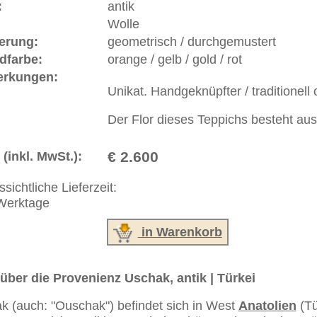
ße moderne Teppiche | neue und antike Orientteppiche -
erreich: +49 (0)40 450 4102
+44 (0)20 7183 4544
 646-688-1335
akt
|
Geschäftsbedingungen