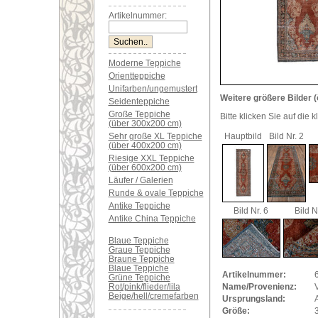
Artikelnummer:
Moderne Teppiche
Orientteppiche
Unifarben/ungemustert
Weitere größere Bilder (
Seidenteppiche
Große Teppiche
Bitte klicken Sie auf die 
(über 300x200 cm)
Sehr große XL Teppiche
Hauptbild
Bild Nr. 2
(über 400x200 cm)
Riesige XXL Teppiche
(über 600x200 cm)
Läufer / Galerien
Runde & ovale Teppiche
Antike Teppiche
Bild Nr. 6
Bild N
Antike China Teppiche
Blaue Teppiche
Graue Teppiche
Braune Teppiche
Blaue Teppiche
Artikelnummer:
Grüne Teppiche
Rot/pink/flieder/lila
Name/Provenienz:
Beige/hell/cremefarben
Ursprungsland:
Größe: