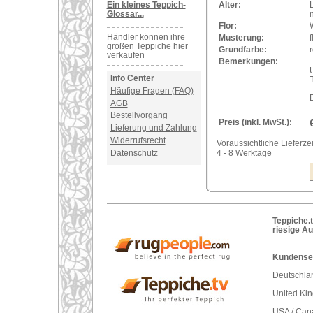
Ein kleines Teppich-
Alter:
Glossar...
Flor:
Händler können ihre
Musterung:
f
großen Teppiche hier
Grundfarbe:
r
verkaufen
Bemerkungen:
U
Info Center
Häufige Fragen (FAQ)
AGB
Bestellvorgang
Preis (inkl. MwSt.):
Lieferung und Zahlung
Widerrufsrecht
Voraussichtliche Lieferzei
Datenschutz
4 - 8 Werktage
Teppiche.t
riesige A
Kundenser
Deutschlan
United Ki
USA / Can