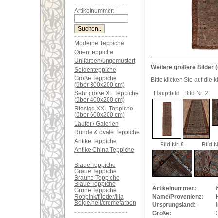
Artikelnummer:
Moderne Teppiche
Orientteppiche
Unifarben/ungemustert
Weitere größere Bilder (
Seidenteppiche
Große Teppiche
Bitte klicken Sie auf die 
(über 300x200 cm)
Sehr große XL Teppiche
Hauptbild
Bild Nr. 2
(über 400x200 cm)
Riesige XXL Teppiche
(über 600x200 cm)
Läufer / Galerien
Runde & ovale Teppiche
Antike Teppiche
Bild Nr. 6
Bild N
Antike China Teppiche
Blaue Teppiche
Graue Teppiche
Braune Teppiche
Blaue Teppiche
Artikelnummer:
Grüne Teppiche
Rot/pink/flieder/lila
Name/Provenienz:
Beige/hell/cremefarben
Ursprungsland:
I
Größe: