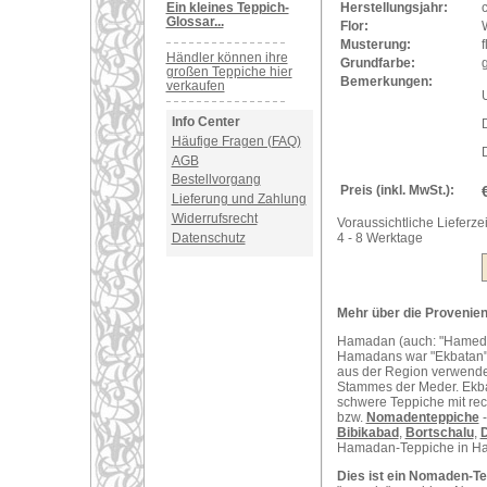
Ein kleines Teppich-
Herstellungsjahr:
Glossar...
Flor:
Musterung:
Händler können ihre
Grundfarbe:
g
großen Teppiche hier
Bemerkungen:
verkaufen
U
Info Center
Häufige Fragen (FAQ)
D
AGB
Bestellvorgang
Preis (inkl. MwSt.):
Lieferung und Zahlung
Widerrufsrecht
Voraussichtliche Lieferzei
Datenschutz
4 - 8 Werktage
Mehr über die Provenien
Hamadan (auch: "Hamedan"
Hamadans war "Ekbatan",
aus der Region verwende
Stammes der Meder. Ekba
schwere Teppiche mit re
bzw.
Nomadenteppiche
-
Bibikabad
,
Bortschalu
,
D
Hamadan-Teppiche in Hau
Dies ist ein Nomaden-Te