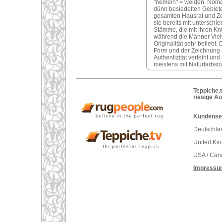
"nemein" = weiden. Nomad
dünn besiedelten Gebiete
gesamten Hausrat und Ze
sie bereits mit unterschi
Stämme, die mit ihren Kn
während die Männer Vieh
Originalität sehr belieb
Form und der Zeichnung 
Authentizität verleiht u
meistens mit Naturfarbsto
Teppiche.t
riesige A
Kundenser
Deutschlan
United Ki
USA / Can
Impressu