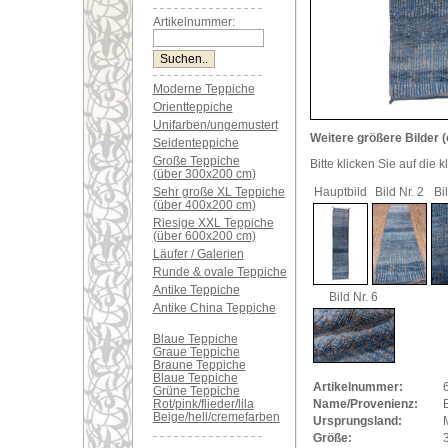
Artikelnummer:
Moderne Teppiche
Orientteppiche
Unifarben/ungemustert
Weitere größere Bilder (
Seidenteppiche
Große Teppiche
Bitte klicken Sie auf die 
(über 300x200 cm)
Sehr große XL Teppiche
Hauptbild
Bild Nr. 2
Bi
(über 400x200 cm)
Riesige XXL Teppiche
(über 600x200 cm)
Läufer / Galerien
Runde & ovale Teppiche
Antike Teppiche
Bild Nr. 6
Antike China Teppiche
Blaue Teppiche
Graue Teppiche
Braune Teppiche
Blaue Teppiche
Artikelnummer:
Grüne Teppiche
Rot/pink/flieder/lila
Name/Provenienz:
Beige/hell/cremefarben
Ursprungsland:
Größe: