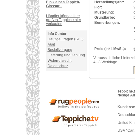
Ein kleines Teppich-
Herstellungsjahr:
Glossar...
Flor:
Musterung:
Händler können ihre
Grundfarbe:
b
großen Teppiche hier
Bemerkungen:
verkaufen
U
Info Center
Häufige Fragen (FAQ)
AGB
Preis (inkl. MwSt.):
Bestellvorgang
Lieferung und Zahlung
Voraussichtliche Lieferzei
Widerrufsrecht
4 - 8 Werktage
Datenschutz
Teppiche.t
riesige A
Kundenser
Deutschlan
United Ki
USA / Can