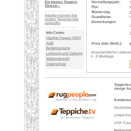
Ein kleines Teppich-
Herstellungsjahr:
Glossar...
Flor:
Musterung:
Händler können ihre
Grundfarbe:
r
großen Teppiche hier
Bemerkungen:
verkaufen
U
Info Center
Häufige Fragen (FAQ)
AGB
Preis (inkl. MwSt.):
Bestellvorgang
Voraussichtliche Lieferzei
Lieferung und Zahlung
4 - 8 Werktage
Widerrufsrecht
Datenschutz
Teppiche.t
riesige A
Kundenser
Deutschlan
United Ki
USA / Can
Impressu