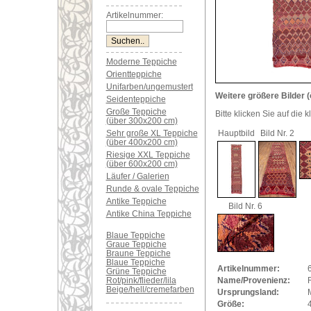
Artikelnummer:
Moderne Teppiche
Orientteppiche
Unifarben/ungemustert
Weitere größere Bilder (
Seidenteppiche
Große Teppiche
Bitte klicken Sie auf die 
(über 300x200 cm)
Sehr große XL Teppiche
Hauptbild
Bild Nr. 2
(über 400x200 cm)
Riesige XXL Teppiche
(über 600x200 cm)
Läufer / Galerien
Runde & ovale Teppiche
Antike Teppiche
Bild Nr. 6
Antike China Teppiche
Blaue Teppiche
Graue Teppiche
Braune Teppiche
Blaue Teppiche
Artikelnummer:
Grüne Teppiche
Rot/pink/flieder/lila
Name/Provenienz:
Beige/hell/cremefarben
Ursprungsland:
Größe: