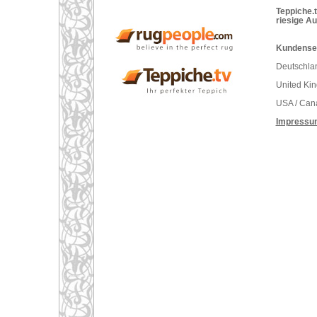
Teppiche.t
riesige A
Kundenser
Deutschlan
United Ki
USA / Can
Impressu