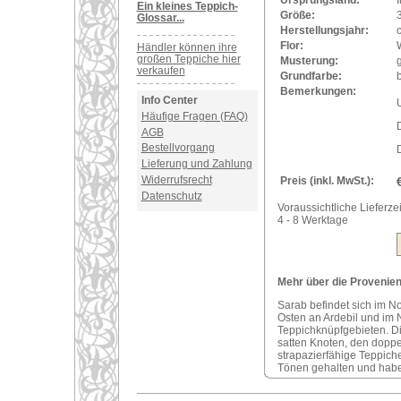
Ursprungsland:
I
Ein kleines Teppich-
Größe:
Glossar...
Herstellungsjahr:
Flor:
Händler können ihre
großen Teppiche hier
Musterung:
verkaufen
Grundfarbe:
b
Bemerkungen:
Info Center
U
Häufige Fragen (FAQ)
AGB
Bestellvorgang
D
Lieferung und Zahlung
Widerrufsrecht
Preis (inkl. MwSt.):
Datenschutz
Voraussichtliche Lieferzei
4 - 8 Werktage
Mehr über die Provenienz
Sarab befindet sich im N
Osten an Ardebil und im 
Teppichknüpfgebieten. Di
satten Knoten, den doppe
strapazierfähige Teppich
Tönen gehalten und habe