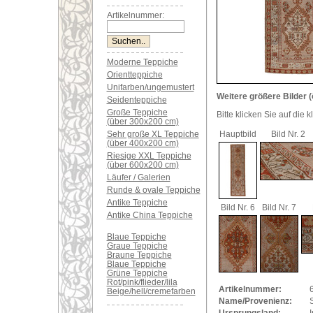
Artikelnummer:
Moderne Teppiche
Orientteppiche
Unifarben/ungemustert
Weitere größere Bilder (
Seidenteppiche
Große Teppiche
Bitte klicken Sie auf die 
(über 300x200 cm)
Sehr große XL Teppiche
Hauptbild
Bild Nr. 2
(über 400x200 cm)
Riesige XXL Teppiche
(über 600x200 cm)
Läufer / Galerien
Runde & ovale Teppiche
Antike Teppiche
Bild Nr. 6
Bild Nr. 7
Antike China Teppiche
Blaue Teppiche
Graue Teppiche
Braune Teppiche
Blaue Teppiche
Grüne Teppiche
Rot/pink/flieder/lila
Artikelnummer:
Beige/hell/cremefarben
Name/Provenienz: