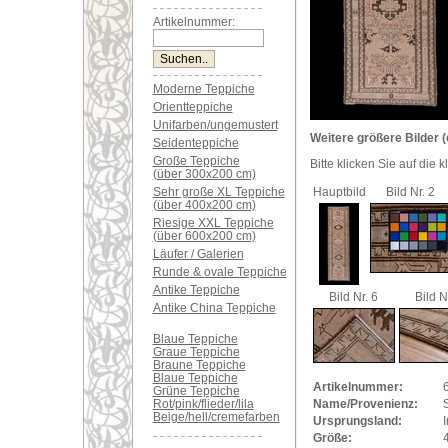
Artikelnummer:
Moderne Teppiche
Orientteppiche
Unifarben/ungemustert
Weitere größere Bilder (
Seidenteppiche
Große Teppiche
Bitte klicken Sie auf die 
(über 300x200 cm)
Sehr große XL Teppiche
Hauptbild
Bild Nr. 2
(über 400x200 cm)
Riesige XXL Teppiche
(über 600x200 cm)
Läufer / Galerien
Runde & ovale Teppiche
Antike Teppiche
Bild Nr. 6
Bild N
Antike China Teppiche
Blaue Teppiche
Graue Teppiche
Braune Teppiche
Blaue Teppiche
Artikelnummer:
Grüne Teppiche
Rot/pink/flieder/lila
Name/Provenienz:
Beige/hell/cremefarben
Ursprungsland:
I
Größe: