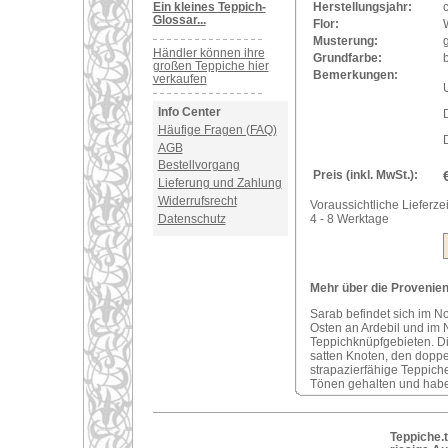
Ein kleines Teppich-
Herstellungsjahr:
Glossar...
Flor:
Musterung:
Händler können ihre
Grundfarbe:
b
großen Teppiche hier
Bemerkungen:
verkaufen
U
Info Center
Häufige Fragen (FAQ)
D
AGB
Bestellvorgang
Preis (inkl. MwSt.):
Lieferung und Zahlung
Widerrufsrecht
Voraussichtliche Lieferzei
Datenschutz
4 - 8 Werktage
Mehr über die Provenienz
Sarab befindet sich im N
Osten an Ardebil und im 
Teppichknüpfgebieten. Di
satten Knoten, den doppe
strapazierfähige Teppich
Tönen gehalten und habe
Teppiche.t