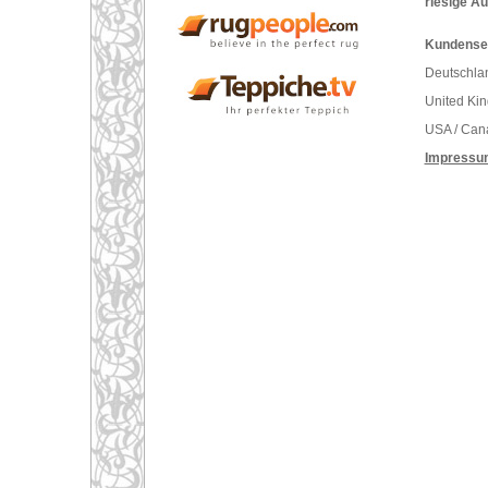
riesige A
Kundenser
Deutschlan
United Ki
USA / Can
Impressu