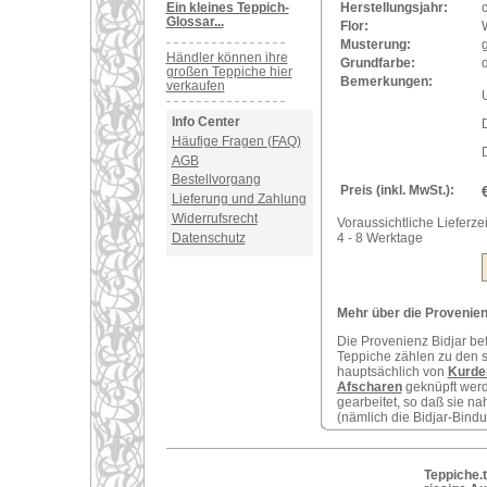
Ein kleines Teppich-
Herstellungsjahr:
Glossar...
Flor:
Musterung:
Händler können ihre
Grundfarbe:
d
großen Teppiche hier
Bemerkungen:
verkaufen
U
Info Center
Häufige Fragen (FAQ)
D
AGB
Bestellvorgang
Preis (inkl. MwSt.):
Lieferung und Zahlung
Widerrufsrecht
Voraussichtliche Lieferzei
Datenschutz
4 - 8 Werktage
Mehr über die Provenienz
Die Provenienz Bidjar be
Teppiche zählen zu den s
hauptsächlich von
Kurde
Afscharen
geknüpft werde
gearbeitet, so daß sie n
(nämlich die Bidjar-Bindun
Teppiche.t