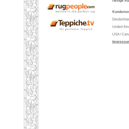
riesige A
Kundenser
Deutschlan
United Ki
USA / Can
Impressu