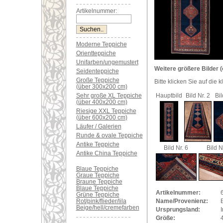
Artikelnummer:
Moderne Teppiche
Orientteppiche
Unifarben/ungemustert
Weitere größere Bilder (
Seidenteppiche
Große Teppiche
Bitte klicken Sie auf die 
(über 300x200 cm)
Sehr große XL Teppiche
Hauptbild
Bild Nr. 2
Bil
(über 400x200 cm)
Riesige XXL Teppiche
(über 600x200 cm)
Läufer / Galerien
Runde & ovale Teppiche
Antike Teppiche
Bild Nr. 6
Bild N
Antike China Teppiche
Blaue Teppiche
Graue Teppiche
Braune Teppiche
Blaue Teppiche
Artikelnummer:
Grüne Teppiche
Rot/pink/flieder/lila
Name/Provenienz:
B
Beige/hell/cremefarben
Ursprungsland:
I
Größe: