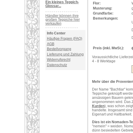
Ein kleines Teppich-
Flor:
Glossar...
Musterung:
Grundfarbe:
d
Händler können ihre
Bemerkungen:
großen Teppiche hier
U
verkaufen
Info Center
D
Häufige Fragen (FAQ)
AGB
Preis (inkl. MwSt.):
Bestellvorgang
Lieferung und Zahlung
Voraussichtliche Lieferzei
Widerrufsrecht
4 - 8 Werktage
Datenschutz
Mehr über die Provenienz
Der Name "Bachtiar" komm
Teppiche geknüpft werde
ansässigen Bauern geknüp
angenommen wird. Das Zen
Kurden
), was schon zeig
handelte. Insgesamt sind
Eigenart und Haltbarkeit.
Dies ist ein Nomaden-Te
"nemein" = weiden. Nomad
dünn besiedelten Gebiete