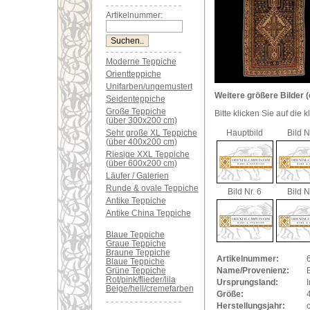
Artikelnummer:
Moderne Teppiche
Orientteppiche
Unifarben/ungemustert
Weitere größere Bilder (
Seidenteppiche
Große Teppiche
Bitte klicken Sie auf die 
(über 300x200 cm)
Sehr große XL Teppiche
Hauptbild
Bild N
(über 400x200 cm)
Riesige XXL Teppiche
(über 600x200 cm)
Läufer / Galerien
Runde & ovale Teppiche
Bild Nr. 6
Bild N
Antike Teppiche
Antike China Teppiche
Blaue Teppiche
Graue Teppiche
Braune Teppiche
Artikelnummer:
Blaue Teppiche
Grüne Teppiche
Name/Provenienz:
B
Rot/pink/flieder/lila
Ursprungsland:
I
Beige/hell/cremefarben
Größe:
Herstellungsjahr: