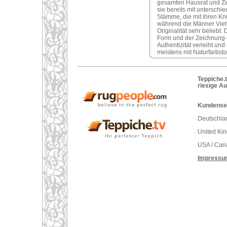
gesamten Hausrat und Ze
sie bereits mit unterschi
Stämme, die mit ihren Kn
während die Männer Vieh
Originalität sehr belieb
Form und der Zeichnung 
Authentizität verleiht u
meistens mit Naturfarbsto
Teppiche.t
riesige A
Kundenser
Deutschlan
United Ki
USA / Can
Impressu