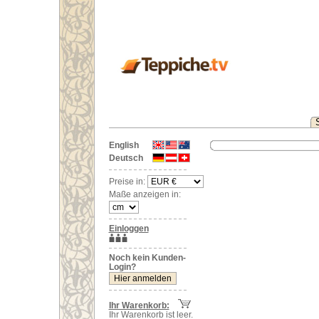
English
Deutsch
Preise in:
Maße anzeigen in:
Einloggen
Noch kein Kunden-
Login?
Ihr Warenkorb:
Ihr Warenkorb ist leer.