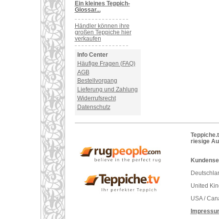
Ein kleines Teppich-
Glossar...
Händler können ihre
großen Teppiche hier
verkaufen
Info Center
Häufige Fragen (FAQ)
AGB
Bestellvorgang
Lieferung und Zahlung
Widerrufsrecht
Datenschutz
Teppiche.t
riesige A
Kundenser
Deutschlan
United Ki
USA / Can
Impressu