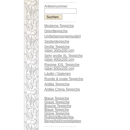
Artikelnummer:
Moderne Teppiche
Orientteppiche
Unifarben/ungemustert
Seidenteppiche
Große Teppiche
(über 300x200 cm)
Sehr große XL Teppiche
(über 400x200 cm)
Riesige XXL Teppiche
(über 600x200 cm)
Läufer / Galerien
Runde & ovale Teppiche
Antike Teppiche
Antike China Teppiche
Blaue Teppiche
Graue Teppiche
Braune Teppiche
Blaue Teppiche
Grüne Teppiche
Rot/pink/flieder/lila
Beige/hell/cremefarben