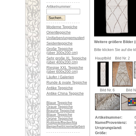
Artikelnummer:
Moderne Teppiche
Orientteppiche
Unifarben/ungemustert
Weitere größere Bilder (
Seidenteppiche
Große Teppiche
Bitte klicken Sie auf die 
(über 300x200 cm)
Sehr große XL Teppiche
Hauptbild
Bild Nr. 2
(über 400x200 cm)
Riesige XXL Teppiche
(über 600x200 cm)
Läufer / Galerien
Runde & ovale Teppiche
Antike Teppiche
Bild Nr. 6
Bild N
Antike China Teppiche
Blaue Teppiche
Graue Teppiche
Braune Teppiche
Blaue Teppiche
Artikelnummer:
Grüne Teppiche
Rot/pink/flieder/lila
Name/Provenienz:
Beige/hell/cremefarben
Ursprungsland:
Größe: