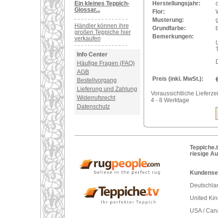
Ein kleines Teppich-
Herstellungsjahr:
Glossar...
Flor:
Musterung:
Händler können ihre
Grundfarbe:
großen Teppiche hier
Bemerkungen:
verkaufen
U
Info Center
Häufige Fragen (FAQ)
AGB
Preis (inkl. MwSt.):
Bestellvorgang
Lieferung und Zahlung
Voraussichtliche Lieferzei
Widerrufsrecht
4 - 8 Werktage
Datenschutz
Teppiche.t
riesige A
Kundenser
Deutschlan
United Ki
USA / Can