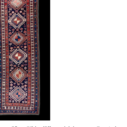
sich in neuem Fenster)
ilder weiter unten für Bilder in höherer Auflösung
 Nr. 3
Bild Nr. 4
Bild Nr. 5
Bild Nr. 8
 Persien, ca. 1920