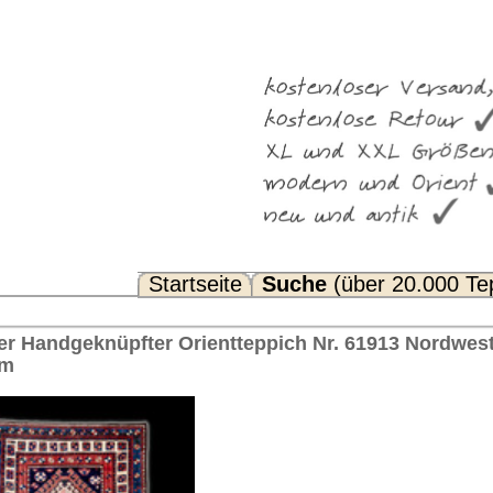
Suche
(über 20.000 Teppiche)
Noch Fragen? FAQ...
ppich Nr. 61913 Nordwest Persien, ca. 1920 Iran 343 x