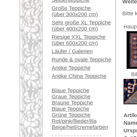
Größe:
343 x 10
Ein kleines Teppich-
Herstellungsjahr:
ca. 1920
Glossar...
Flor:
Wolle
Musterung:
geometri
Händler können ihre
Grundfarbe:
dunkelbla
großen Teppiche hier
Bemerkungen:
verkaufen
Unikat. H
Info Center
Der Flor
Häufige Fragen (FAQ)
Dieser Te
AGB
Bestellvorgang
€ 3.400
Preis (inkl. MwSt.):
Lieferung und Zahlung
Widerrufsrecht
Voraussichtliche Lieferzeit:
4 - 8 Werktage
Datenschutz
in
Dies ist ein Nomaden-Teppich.
D
"nemein" = weiden. Nomaden sind 
dünn besiedelten Gebieten Asiens
gesamten Hausrat und Zelten zu 
bereits mit unterschiedlichem Erfo
Stämme, die mit ihren Knüpfarbeit
während die Männer Vieh züchten 
sehr beliebt. Dabei werden jedoc
Zeichnung eher außer acht gelas
verleiht und ihn umso beliebter 