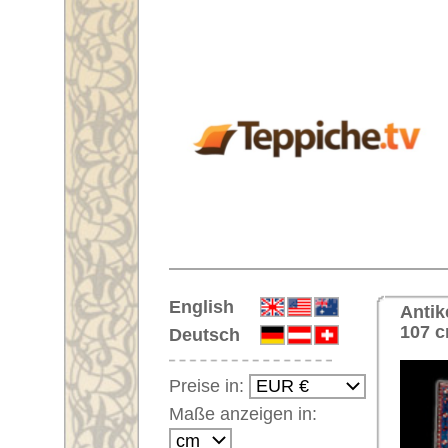
Startseite
English
Antiker Handgeknüpfter Orientte
107 cm
Deutsch
Preise in:
Maße anzeigen in:
Einloggen
Noch kein Kunden-
Login?
Ihr Warenkorb:
Ihr Warenkorb ist leer.