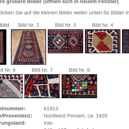
7 cm (Läufer)
sch / durchgemustert
u / rost
andgeknüpfter / traditionell orientalischer Teppich
 dieses Teppichs besteht aus Wolle
ppich ist trotz seines Alters in gutem Zustand.
 Warenkorb
as Wort "Nomade" ist abgeleitet vom griechischen
wandernde Völker, Hirten, Viehzüchter oder Jäger. In den
 und Nordafrikas ziehen sie mit ihren Herden, dem
immer neuen Weideplätzen. Mehrere Staaten versuchten sie
lg sesshaft zu machen. Meist sind es die Frauen vieler
en wesentlich zum Lebensunterhalt der Familie beitragen,
oder jagen. Nomadenteppiche sind wegen ihrer Originalität
h aufgrund der Umstände Regelmäßigkeit der Form und der
sen, was dem Nomadenteppich jedoch mehr Authentizität
macht. Die handversponnene Wolle wird meistens mit