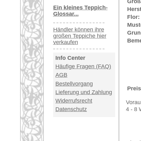
Naturfarbstoffen (Pflanzenfarben) 
Teppiche.tv - gro
riesige Auswahl
Kundenservice:
Deutschland / Öst
United Kingdom: 
USA / Canada: +1
Impressum
|
Kont