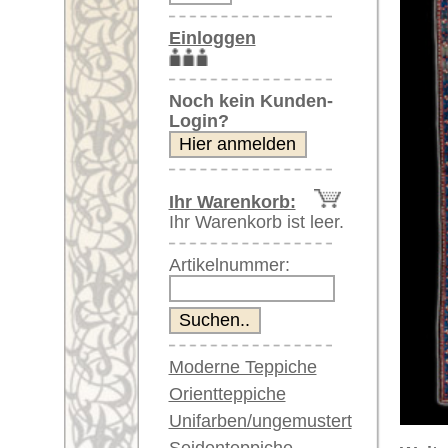
Artikelnummer:
Moderne Teppiche
Orientteppiche
Unifarben/ungemustert
Seidenteppiche
Weitere größere Bilder (öffnen 
Große Teppiche
Bitte klicken Sie auf die kleinen B
(über 300x200 cm)
Sehr große XL Teppiche
Hauptbild
Bild Nr. 2
Bild
(über 400x200 cm)
Riesige XXL Teppiche
(über 600x200 cm)
Läufer / Galerien
Runde & ovale Teppiche
Antike Teppiche
Bild Nr. 6
Bild Nr. 7
Antike China Teppiche
Blaue Teppiche
Graue Teppiche
Braune Teppiche
Blaue Teppiche
Grüne Teppiche
Artikelnummer:
61913
Rot/pink/flieder/lila
Name/Provenienz:
Nordwest
Beige/hell/cremefarben
Ursprungsland:
Iran