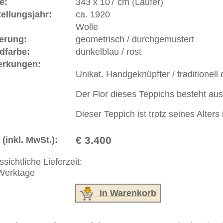
eingefärbt.
ße moderne Teppiche | neue und antike Orientteppiche -
erreich: +49 (0)40 450 4102
+44 (0)20 7183 4544
 646-688-1335
akt
|
Geschäftsbedingungen