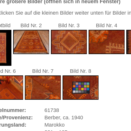
5 cm
sch / durchgemustert
/ Kupfer
andgeknüpfter / traditionell orientalischer Teppich mit
sdesign zwischen Orient und Moderne
 dieses Teppichs besteht aus Wolle
 Warenkorb
as Wort "Nomade" ist abgeleitet vom griechischen
wandernde Völker, Hirten, Viehzüchter oder Jäger. In den
 und Nordafrikas ziehen sie mit ihren Herden, dem
immer neuen Weideplätzen. Mehrere Staaten versuchten sie
lg sesshaft zu machen. Meist sind es die Frauen vieler
en wesentlich zum Lebensunterhalt der Familie beitragen,
oder jagen. Nomadenteppiche sind wegen ihrer Originalität
h aufgrund der Umstände Regelmäßigkeit der Form und der
sen, was dem Nomadenteppich jedoch mehr Authentizität
macht. Die handversponnene Wolle wird meistens mit
eingefärbt.