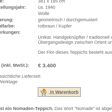
ße moderne Teppiche | neue und antike Orientteppiche -
erreich: +49 (0)40 450 4102
+44 (0)20 7183 4544
 646-688-1335
akt
|
Geschäftsbedingungen