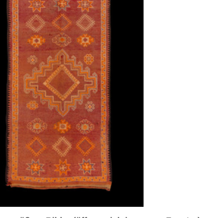
sich in neuem Fenster)
ilder weiter unten für Bilder in höherer Auflösung
d Nr. 3
Bild Nr. 4
Bild Nr. 5
Bild Nr. 8
ca. 1940