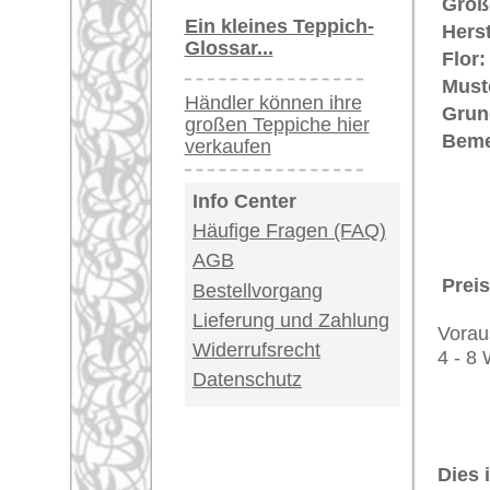
Teppiche.tv - gro
riesige Auswahl
Kundenservice:
Deutschland / Öst
United Kingdom: 
USA / Canada: +1
Impressum
|
Kont