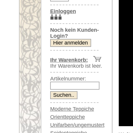
Artikelnummer:
Moderne Teppiche
Orientteppiche
Unifarben/ungemustert
Seidenteppiche
Weitere größere Bilder (öffnen 
Große Teppiche
Bitte klicken Sie auf die kleinen B
(über 300x200 cm)
Sehr große XL Teppiche
Hauptbild
Bild Nr. 2
Bil
(über 400x200 cm)
Riesige XXL Teppiche
(über 600x200 cm)
Läufer / Galerien
Runde & ovale Teppiche
Antike Teppiche
Bild Nr. 6
Bild Nr. 7
Antike China Teppiche
Blaue Teppiche
Graue Teppiche
Braune Teppiche
Blaue Teppiche
Grüne Teppiche
Artikelnummer:
61738
Rot/pink/flieder/lila
Name/Provenienz:
Berber, 
Beige/hell/cremefarben
Ursprungsland:
Marokko