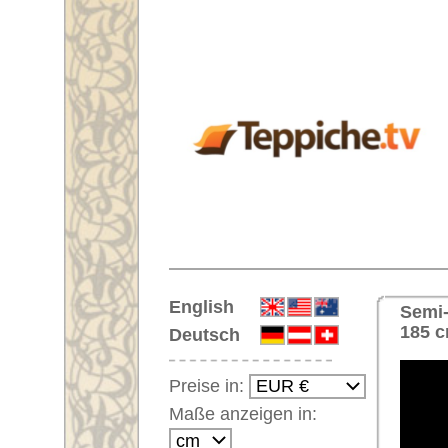
Startseite
English
Semi-antiker Handgeknüpfter Or
185 cm
Deutsch
Preise in:
Maße anzeigen in:
Einloggen
Noch kein Kunden-
Login?
Ihr Warenkorb:
Ihr Warenkorb ist leer.