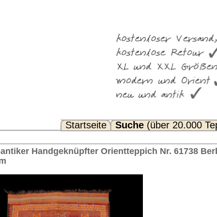
Suche
(über 20.000 Teppiche)
Noch Fragen? FAQ...
ientteppich Nr. 61738 Berber, ca. 1940 Marokko 381 x