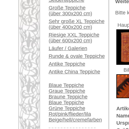
Größe:
381 x 18
Ein kleines Teppich-
Herstellungsjahr:
ca. 1940
Glossar...
Flor:
Wolle
Musterung:
geometri
Händler können ihre
Grundfarbe:
rotbraun 
großen Teppiche hier
Bemerkungen:
verkaufen
Unikat. H
Übergang
Info Center
Der Flor
Häufige Fragen (FAQ)
AGB
€ 3.400
Preis (inkl. MwSt.):
Bestellvorgang
Lieferung und Zahlung
Voraussichtliche Lieferzeit:
Widerrufsrecht
4 - 8 Werktage
Datenschutz
in
Dies ist ein Nomaden-Teppich.
D
"nemein" = weiden. Nomaden sind 
dünn besiedelten Gebieten Asiens
gesamten Hausrat und Zelten zu 
bereits mit unterschiedlichem Erfo
Stämme, die mit ihren Knüpfarbeit
während die Männer Vieh züchten 
sehr beliebt. Dabei werden jedoc
Zeichnung eher außer acht gelas
verleiht und ihn umso beliebter 
Naturfarbstoffen (Pflanzenfarben) 