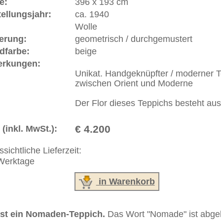
ße moderne Teppiche | neue und antike Orientteppiche -
erreich: +49 (0)40 450 4102
+44 (0)20 7183 4544
 646-688-1335
akt
|
Geschäftsbedingungen