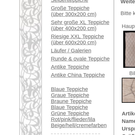
Größe:
396 x 19
Ein kleines Teppich-
Herstellungsjahr:
ca. 1940
Glossar...
Flor:
Wolle
Musterung:
geometri
Händler können ihre
Grundfarbe:
beige
großen Teppiche hier
Bemerkungen:
verkaufen
Unikat. 
zwischen
Info Center
Der Flor
Häufige Fragen (FAQ)
AGB
€ 4.200
Preis (inkl. MwSt.):
Bestellvorgang
Lieferung und Zahlung
Voraussichtliche Lieferzeit:
Widerrufsrecht
4 - 8 Werktage
Datenschutz
in
Dies ist ein Nomaden-Teppich.
D
"nemein" = weiden. Nomaden sind 
dünn besiedelten Gebieten Asiens
gesamten Hausrat und Zelten zu 
bereits mit unterschiedlichem Erfo
Stämme, die mit ihren Knüpfarbeit
während die Männer Vieh züchten 
sehr beliebt. Dabei werden jedoc
Zeichnung eher außer acht gelas
verleiht und ihn umso beliebter 
Naturfarbstoffen (Pflanzenfarben) 