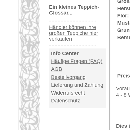
Teppiche.tv - gro
riesige Auswahl
Kundenservice:
Deutschland / Öst
United Kingdom: 
USA / Canada: +1
Impressum
|
Kont