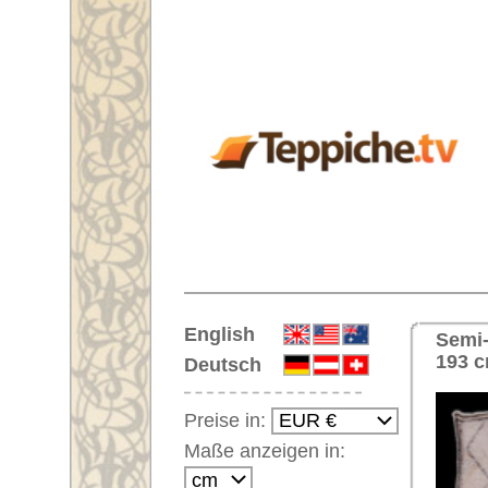
Startseite
English
Semi-antiker Handgeknüpfter Or
193 cm
Deutsch
Preise in:
Maße anzeigen in:
Einloggen
Noch kein Kunden-
Login?
Ihr Warenkorb:
Ihr Warenkorb ist leer.