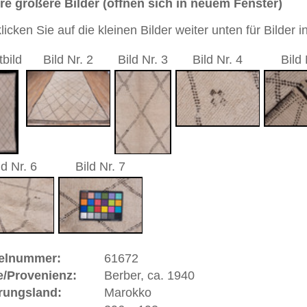
3 cm
sch / durchgemustert
Handgeknüpfter / moderner Teppich mit Übergangsdesign
 Orient und Moderne
 dieses Teppichs besteht aus Wolle
 Warenkorb
as Wort "Nomade" ist abgeleitet vom griechischen
wandernde Völker, Hirten, Viehzüchter oder Jäger. In den
 und Nordafrikas ziehen sie mit ihren Herden, dem
immer neuen Weideplätzen. Mehrere Staaten versuchten sie
lg sesshaft zu machen. Meist sind es die Frauen vieler
en wesentlich zum Lebensunterhalt der Familie beitragen,
oder jagen. Nomadenteppiche sind wegen ihrer Originalität
h aufgrund der Umstände Regelmäßigkeit der Form und der
sen, was dem Nomadenteppich jedoch mehr Authentizität
macht. Die handversponnene Wolle wird meistens mit
eingefärbt.