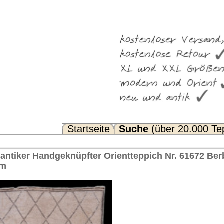
Suche
(über 20.000 Teppiche)
Noch Fragen? FAQ...
ientteppich Nr. 61672 Berber, ca. 1940 Marokko 396 x