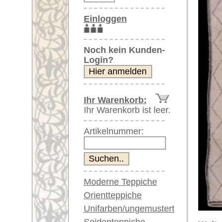
Artikelnummer:
Moderne Teppiche
Orientteppiche
Unifarben/ungemustert
Seidenteppiche
Weitere größere Bilder (öffnen 
Große Teppiche
Bitte klicken Sie auf die kleinen B
(über 300x200 cm)
Sehr große XL Teppiche
Hauptbild
Bild Nr. 2
Bild Nr
(über 400x200 cm)
Riesige XXL Teppiche
(über 600x200 cm)
Läufer / Galerien
Runde & ovale Teppiche
Antike Teppiche
Bild Nr. 6
Bild Nr. 7
Antike China Teppiche
Blaue Teppiche
Graue Teppiche
Braune Teppiche
Blaue Teppiche
Grüne Teppiche
Artikelnummer:
61672
Rot/pink/flieder/lila
Name/Provenienz:
Berber, 
Beige/hell/cremefarben
Ursprungsland:
Marokko