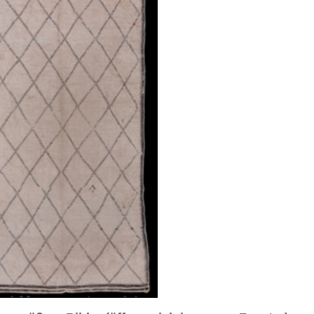
sich in neuem Fenster)
ilder weiter unten für Bilder in höherer Auflösung
. 3
Bild Nr. 4
Bild Nr. 5
ca. 1940