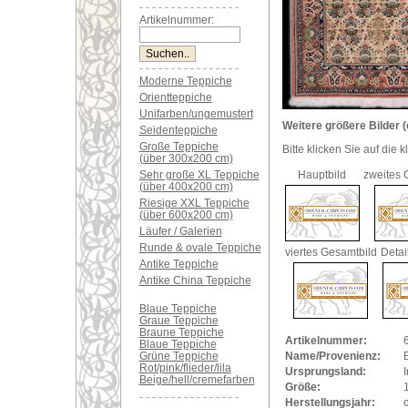
Artikelnummer:
Moderne Teppiche
Orientteppiche
Unifarben/ungemustert
Weitere größere Bilder (
Seidenteppiche
Große Teppiche
Bitte klicken Sie auf die 
(über 300x200 cm)
Sehr große XL Teppiche
Hauptbild
zweites 
(über 400x200 cm)
Riesige XXL Teppiche
(über 600x200 cm)
Läufer / Galerien
Runde & ovale Teppiche
viertes Gesamtbild
Deta
Antike Teppiche
Antike China Teppiche
Blaue Teppiche
Graue Teppiche
Braune Teppiche
Artikelnummer:
Blaue Teppiche
Grüne Teppiche
Name/Provenienz:
B
Rot/pink/flieder/lila
Ursprungsland:
I
Beige/hell/cremefarben
Größe:
Herstellungsjahr: