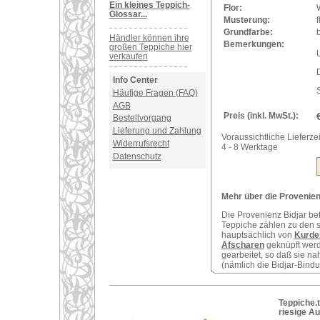
Ein kleines Teppich-
Flor:
Glossar...
Musterung:
f
Grundfarbe:
b
Händler können ihre
Bemerkungen:
großen Teppiche hier
U
verkaufen
Info Center
Häufige Fragen (FAQ)
AGB
Preis (inkl. MwSt.):
Bestellvorgang
Lieferung und Zahlung
Voraussichtliche Lieferzei
Widerrufsrecht
4 - 8 Werktage
Datenschutz
Mehr über die Provenienz
Die Provenienz Bidjar be
Teppiche zählen zu den s
hauptsächlich von
Kurde
Afscharen
geknüpft werde
gearbeitet, so daß sie n
(nämlich die Bidjar-Bindun
Teppiche.t
riesige A