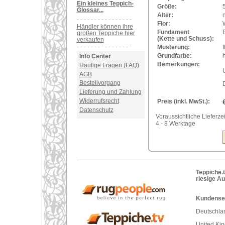
Ein kleines Teppich-
Größe:
Glossar...
Alter:
Flor:
Händler können ihre
Fundament
großen Teppiche hier
(Kette und Schuss):
verkaufen
Musterung:
f
Grundfarbe:
h
Info Center
Bemerkungen:
Häufige Fragen (FAQ)
U
AGB
Bestellvorgang
Lieferung und Zahlung
Widerrufsrecht
Preis (inkl. MwSt.):
Datenschutz
Voraussichtliche Lieferzei
4 - 8 Werktage
Teppiche.t
riesige A
Kundenser
Deutschlan
United Ki