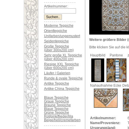
Artikelnummer:
Moderne Teppiche
Orientteppiche
Unifarben/ungemustert
Weitere größere Bilder (
Seidenteppiche
Große Teppiche
Bitte klicken Sie auf die 
(über 300x200 cm)
Sehr große XL Teppiche
Hauptbild
Pantone
(über 400x200 cm)
Riesige XXL Teppiche
(über 600x200 cm)
Läufer / Galerien
Runde & ovale Teppiche
Antike Teppiche
Nahaufnahme Ecke
Det
Antike China Teppiche
Blaue Teppiche
Graue Teppiche
Braune Teppiche
Blaue Teppiche
Grüne Teppiche
Rot/pink/flieder/lila
Artikelnummer:
Beige/hell/cremefarben
Name/Provenienz:
Ursprungsland: