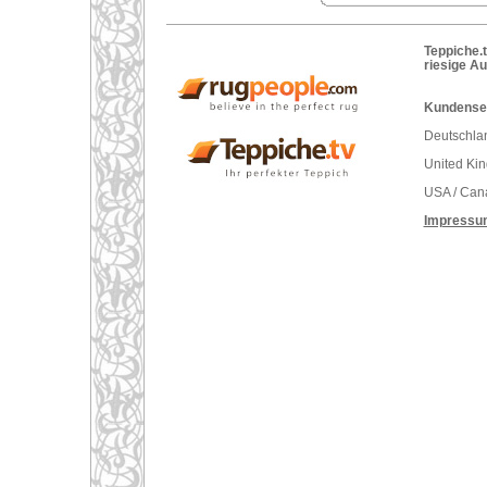
Teppiche.t
riesige A
Kundenser
Deutschlan
United Ki
USA / Can
Impressu