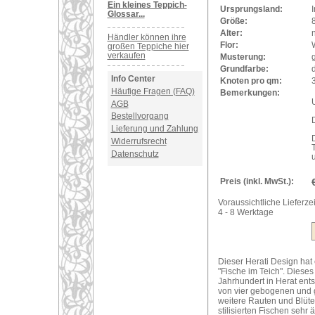
Ein kleines Teppich-
Ursprungsland:
Glossar...
Größe:
Alter:
Händler können ihre
Flor:
großen Teppiche hier
verkaufen
Musterung:
Grundfarbe:
d
Info Center
Knoten pro qm:
Häufige Fragen (FAQ)
Bemerkungen:
U
AGB
Bestellvorgang
Lieferung und Zahlung
Widerrufsrecht
Datenschutz
Preis (inkl. MwSt.):
Voraussichtliche Lieferzei
4 - 8 Werktage
Dieser Herati Design hat
"Fische im Teich". Diese
Jahrhundert in Herat ents
von vier gebogenen und g
weitere Rauten und Blüt
stilisierten Fischen sehr 