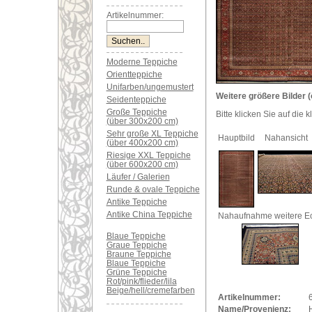
Artikelnummer:
Moderne Teppiche
Orientteppiche
Unifarben/ungemustert
Weitere größere Bilder (
Seidenteppiche
Große Teppiche
Bitte klicken Sie auf die 
(über 300x200 cm)
Sehr große XL Teppiche
Hauptbild
Nahansicht
(über 400x200 cm)
Riesige XXL Teppiche
(über 600x200 cm)
Läufer / Galerien
Runde & ovale Teppiche
Antike Teppiche
Antike China Teppiche
Nahaufnahme weitere E
Blaue Teppiche
Graue Teppiche
Braune Teppiche
Blaue Teppiche
Grüne Teppiche
Rot/pink/flieder/lila
Beige/hell/cremefarben
Artikelnummer:
Name/Provenienz: