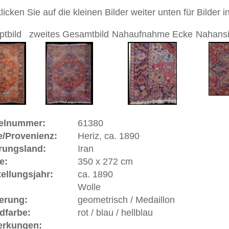
andgeknüpfter / traditionell orientalischer Teppich
 dieses Teppichs besteht aus Wolle
ch ist trotz seines Alters in sehr gutem Erhaltungszustand,
paraturen oder Restaurationen
 Warenkorb
ca. 1890 | Iran
ch im Nordwesten Irans im persischen
Aserbaidjan
und ist ein
rum. Kette und Schuß (also das Fundament) sind aus dicker
icker zweifädiger sehr robuster Wolle. Sowohl die in den
eppiche sowie auch die neuere Produktion erfreuen sich
igkeit und der geometrischen geschmackvollen Zeichnung
klassischer, qualitativ absolut zuverlässiger Perserteppich.
ße moderne Teppiche | neue und antike Orientteppiche -