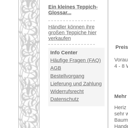
Deutschland / Öst
United Kingdom: 
USA / Canada: +1
Impressum
|
Kont