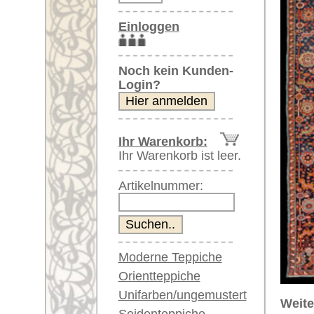
Artikelnummer:
Moderne Teppiche
Orientteppiche
Unifarben/ungemustert
Weitere größere Bilder (öffnen 
Seidenteppiche
Bitte klicken Sie auf die kleinen B
Große Teppiche
(über 300x200 cm)
Hauptbild
zweites Gesamtbild
Sehr große XL Teppiche
(über 400x200 cm)
Riesige XXL Teppiche
(über 600x200 cm)
Läufer / Galerien
Runde & ovale Teppiche
Antike Teppiche
Artikelnummer:
61380
Antike China Teppiche
Name/Provenienz:
Heriz, c
Ursprungsland:
Iran
Blaue Teppiche
Graue Teppiche
Größe:
350 x 27
Braune Teppiche
Herstellungsjahr:
ca. 1890
Blaue Teppiche
Flor:
Wolle
Grüne Teppiche
Musterung:
geometri
Rot/pink/flieder/lila
Beige/hell/cremefarben
Grundfarbe:
rot / blau
Bemerkungen: