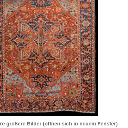
sich in neuem Fenster)
ilder weiter unten für Bilder in höherer Auflösung
Nahaufnahme Ecke
Nahansicht Medaillon
a. 1890
2 cm
sch / Medaillon
 / hellblau