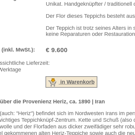
erreich: +49 (0)40 450 4102
+44 (0)20 7183 4544
 646-688-1335
akt
|
Geschäftsbedingungen