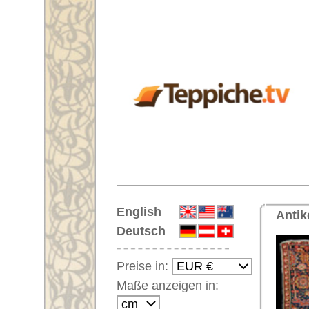
Startseite
English
Antiker handgeknüpfter Orientte
Deutsch
Preise in:
Maße anzeigen in:
Einloggen
Noch kein Kunden-
Login?
Ihr Warenkorb:
Ihr Warenkorb ist leer.