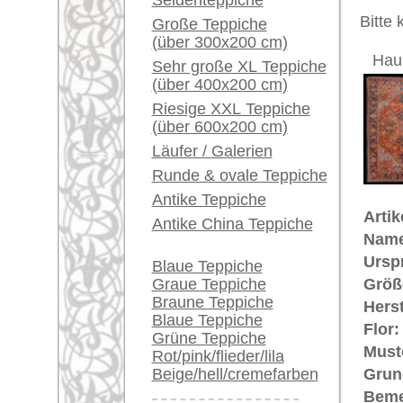
Unikat. H
Ein kleines Teppich-
Glossar...
Der Flor
Der Teppi
Händler können ihre
keine Re
großen Teppiche hier
verkaufen
€ 9.600
Preis (inkl. MwSt.):
Info Center
Voraussichtliche Lieferzeit:
Häufige Fragen (FAQ)
4 - 8 Werktage
AGB
Bestellvorgang
in
Lieferung und Zahlung
Widerrufsrecht
Mehr über die Provenienz Heriz, 
Datenschutz
Heriz (auch: "Heriz") befindet si
sehr wichtiges Teppichknüpf-Zent
Baumwolle und der Florfaden aus d
Handel gekommenen alten Heriz-T
wegen ihrer hohen Strapazierfäh
großer Beliebtheit. Insgesamt ein 
Teppiche.tv - gro
riesige Auswahl
Kundenservice: