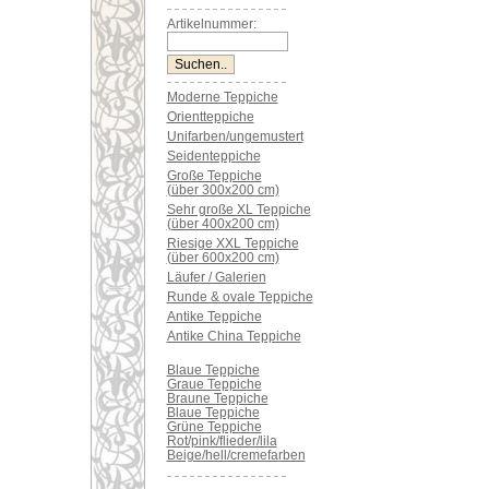
Artikelnummer:
Moderne Teppiche
Orientteppiche
Unifarben/ungemustert
Seidenteppiche
Große Teppiche
(über 300x200 cm)
Sehr große XL Teppiche
(über 400x200 cm)
Riesige XXL Teppiche
(über 600x200 cm)
Läufer / Galerien
Runde & ovale Teppiche
Antike Teppiche
Antike China Teppiche
Blaue Teppiche
Graue Teppiche
Braune Teppiche
Blaue Teppiche
Grüne Teppiche
Rot/pink/flieder/lila
Beige/hell/cremefarben