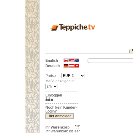
English
Deutsch
Preise in:
Maße anzeigen in:
Einloggen
Noch kein Kunden-
Login?
Ihr Warenkorb:
Ihr Warenkorb ist leer.