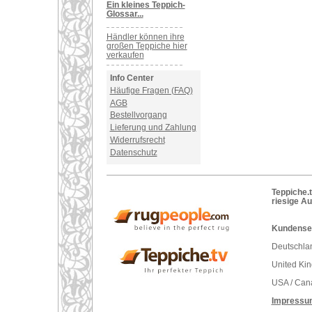
Ein kleines Teppich-
Glossar...
Händler können ihre
großen Teppiche hier
verkaufen
Info Center
Häufige Fragen (FAQ)
AGB
Bestellvorgang
Lieferung und Zahlung
Widerrufsrecht
Datenschutz
Teppiche.t
riesige A
Kundenser
Deutschlan
United Ki
USA / Can
Impressu