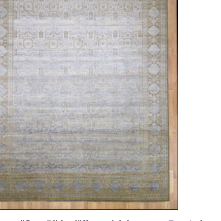
sich in neuem Fenster)
ilder weiter unten für Bilder in höherer Auflösung
drittes Gesamtbild
Nahansicht
Nahaufnahme Ecke
reativity™