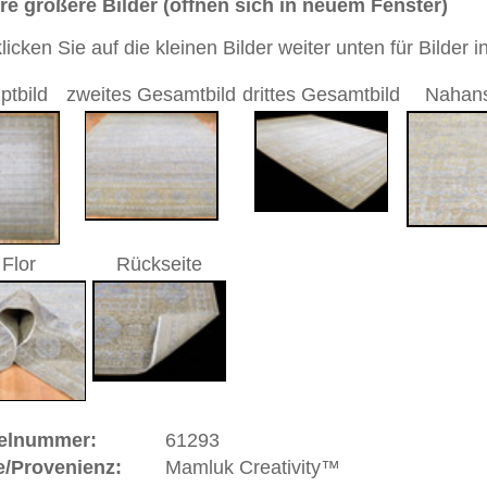
1 cm
d Wolle
sch / durchgemustert
/ grau
Handgeknüpfter / moderner / distressed Teppich mit
sdesign zwischen Orient und Moderne
 dieses Teppichs besteht aus Seide und Wolle
 Warenkorb
ße moderne Teppiche | neue und antike Orientteppiche -
erreich: +49 (0)40 450 4102
+44 (0)20 7183 4544