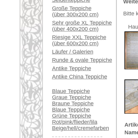
Ursprungsland:
Indien
Ein kleines Teppich-
Größe:
457 x 36
Glossar...
Alter:
neu
Flor:
Seide un
Händler können ihre
Musterung:
geometri
großen Teppiche hier
Grundfarbe:
hellblau 
verkaufen
Bemerkungen:
Unikat. 
Info Center
Übergang
Häufige Fragen (FAQ)
Der Flor
AGB
Bestellvorgang
€ 8.200
Preis (inkl. MwSt.):
Lieferung und Zahlung
Widerrufsrecht
Voraussichtliche Lieferzeit:
Datenschutz
4 - 8 Werktage
in
Teppiche.tv - gro
riesige Auswahl
Kundenservice:
Deutschland / Öst
United Kingdom: 