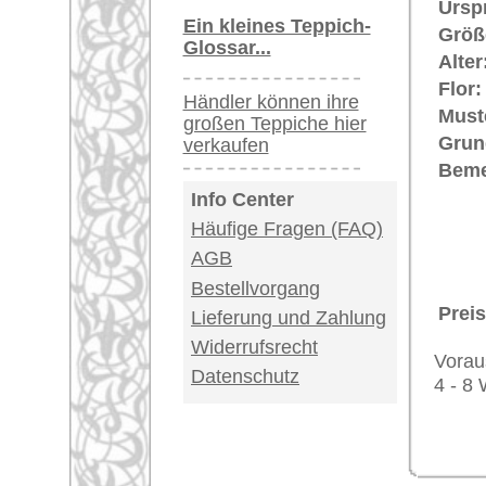
USA / Canada: +1
Impressum
|
Kont