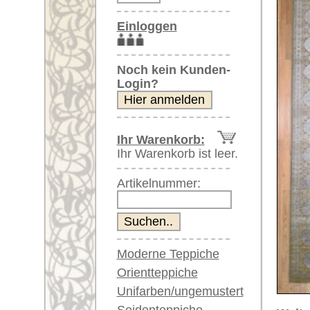
Artikelnummer:
Moderne Teppiche
Orientteppiche
Unifarben/ungemustert
Seidenteppiche
Weitere größere Bilder (öffnen 
Große Teppiche
Bitte klicken Sie auf die kleinen B
(über 300x200 cm)
Sehr große XL Teppiche
Hauptbild
zweites Gesamtbild
(über 400x200 cm)
Riesige XXL Teppiche
(über 600x200 cm)
Läufer / Galerien
Runde & ovale Teppiche
Antike Teppiche
Flor
Rückseite
Antike China Teppiche
Blaue Teppiche
Graue Teppiche
Braune Teppiche
Blaue Teppiche
Grüne Teppiche
Rot/pink/flieder/lila
Artikelnummer:
61293
Beige/hell/cremefarben
Name/Provenienz:
Mamluk C