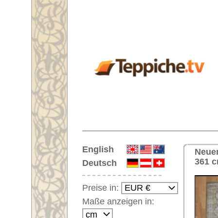
Startseite
English
Neuer Handgeknüpfter Übermaß-
361 cm
Deutsch
Preise in:
Maße anzeigen in:
Einloggen
Noch kein Kunden-
Login?
Ihr Warenkorb:
Ihr Warenkorb ist leer.