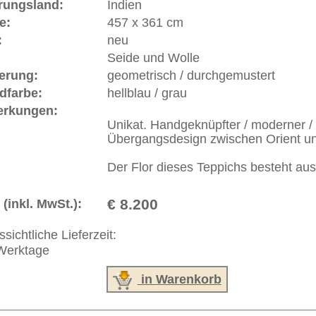
 646-688-1335
akt
|
Geschäftsbedingungen